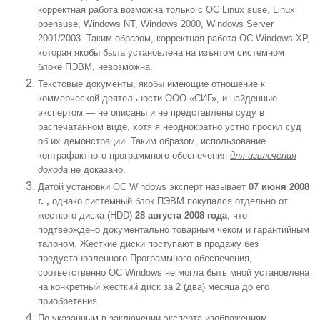
корректная работа возможна только с ОС
Linux suse, Linux
opensuse, Windows NT, Windows 2000, Windows Server
200
1
/2003.
Таким образом, корректная работа ОС
Windows XP,
которая якобы была установлена на изъятом системном
блоке ПЭВМ, невозможна.
Текстовые документы, якобы имеющие отношение к
коммерческой деятельности ООО «СИГ», и найденные
экспертом — не описаны и не представлены суду в
распечатанном виде, хотя я неоднократно устно просил суд
об их демонстрации. Таким образом, использование
контрафактного программного обеспечения
для извлечения
дохода
не доказано.
Датой установки ОС Windows эксперт называет
07 июня 2008
г. ,
однако системный блок ПЭВМ покупался отдельно от
жесткого диска
(HDD)
28 августа 2008 года
, что
подтверждено документально товарным чеком и гарантийным
талоном. Жесткие диски поступают в продажу без
предустановленного Программного обеспечения,
соответственно ОС
Windows
не могла быть мной установлена
на конкретный жесткий диск за 2 (два) месяца до его
приобретения.
По указанным в заключении эксперта изображениям