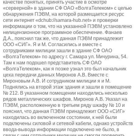
качестве понятых, принять участие в осмотре
«серверной» в здании СФ ОАО «ВолгаТелеком» с целью
обнаружения ПЭВМ, на которой размещается ресурс
сети интернет «dchub://samara-hub.net» и проверки
информации о том, что на указанной ПЭВМ установлено
нелицензионное программное обеспечение. Фанаев
Д.А., пояснил так же, что данная ПЭВМ принадлежит
ООО «СИГ». Я и М. Согласились и вместе с
сотрудниками милиции зашли в здание СФ ОАО
«ВолгаТелеком» по адресу г. Самара ул. Мичурина, 54.
Там к нам подошел представитель СФ ОАО
«ВолгаТелеком», как я позже узнал это был начальник
цеха передачи данных Миронов А.В. Вместе с
Мироновым А.В. И сотрудником милиции я и М.
Поднялись на второй этаж здания и зашли в помещение
№ 212. В указанном помещении находились несколько
рядов металлических шкафов. Миронов А.В. Указал на
ПЭВМ, расположенную в третьем ряду шкафу № 10 и
пояснил, что данная ПЭВМ принадлежит ООО «СИГ»
находилась во включенном состоянии, к ней были
подключены силовой и сетевой кабели, однако устройств
ввода-вывода информации подключено не было, в
связи с чем сотрудники милиции не смогли проверить