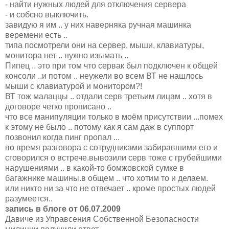
- найти нужных людей для отключения сервера
- и собсно выключить.
завидую я им .. у них наверняка ручная машинка
веремени есть ..
типа посмотрели они на сервер, мыши, клавиатуры,
монитора нет .. нужно изымать ..
Пипец .. это при том что сервак был подключен к общей
консоли ..и потом .. неужели во всем ВТ не нашлось
мыши с клавиатурой и монитором?!
ВТ тож малаццы .. отдали серв третьим лицам .. хотя в
договоре четко прописано ..
что все манипуляции только в моём присутствии ...помех
к этому не было .. потому как я сам даж в суппорт
позвонил когда пинг пропал ...
во время разговора с сотрудниками забиравшими его и
сговорился о встрече.вывозили серв тоже с грубейшими
нарушениями .. в какой-то бомжовской сумке в
багажнике машины.в общем .. что хотим то и делаем.
или никто ни за что не отвечает .. кроме простых людей
разумеется..
запись в блоге от 06.07.2009
Давиче из Управсения Собственной Безопасности