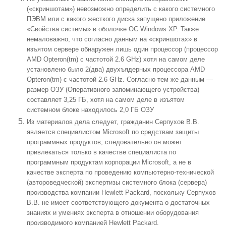
(«скриншотам») невозможно определить с какого системного
ПЭВМ или с какого жесткого диска запущено приложение
«Свойства системы» в оболочке ОС
Windows XP.
Также
немаловажно, что согласно данным на «скриншотах» в
изъятом сервере обнаружен лишь один процессор (процессор
AMD Opteron(tm) с частотой 2.6 GHz) хотя на самом деле
установлено было 2(два) двухъядерных процессора AMD
Opteron(tm) с частотой 2.6 GHz. Согласно тем же данным —
размер ОЗУ (Оперативного запоминающего устройства)
составляет 3,25 ГБ, хотя на самом деле в изъятом
системном блоке находилось 2,0 ГБ ОЗУ
Из материалов дела следует, гражданин Серпухов В.В.
является специалистом
Microsoft
по средствам защиты
программных продуктов, следовательно он может
привлекаться только в качестве специалиста по
программным продуктам корпорации
Microsoft
, а не в
качестве эксперта по проведению компьютерно-технической
(автороведческой) экспертизы системного блока (сервера)
производства компании
Hewlett Packard,
поскольку Серпухов
В.В. не имеет соответствующего документа о достаточных
знаниях и умениях эксперта в отношении оборудования
производимого компанией
Hewlett Packard.