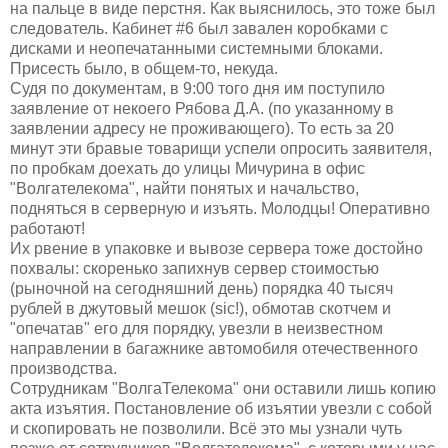
на пальце в виде перстня. Как выяснилось, это тоже был
следователь. Кабинет #6 был завален коробками с
дисками и неопечатанными системными блоками.
Присесть было, в общем-то, некуда.
Судя по документам, в 9:00 того дня им поступило
заявление от некоего Рябова Д.А. (по указанному в
заявлении адресу не проживающего). То есть за 20
минут эти бравые товарищи успели опросить заявителя,
по пробкам доехать до улицы Мичурина в офис
"Волгателекома", найти понятых и начальство,
подняться в серверную и изъять. Молодцы! Оперативно
работают!
Их рвение в упаковке и вывозе сервера тоже достойно
похвалы: скоренько запихнув сервер стоимостью
(рыночной на сегодняшний день) порядка 40 тысяч
рублей в джутовый мешок (sic!), обмотав скотчем и
"опечатав" его для порядку, увезли в неизвестном
направлении в багажнике автомобиля отечественного
производства.
Сотрудникам "ВолгаТелекома" они оставили лишь копию
акта изъятия. Постановление об изъятии увезли с собой
и скопировать не позволили. Всё это мы узнали чуть