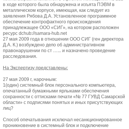
в ходе которого была обнаружена и изъята ПЭВМ в
металлическом корпусе, имеющая, как следует из
заявления Рябова Д.А. Установленное программное
обеспечение контрофактного происхождения
принадлежащее ООО «СИГ», на котором расположен
ресурс dchub://samara-hub.net
27 мая 2009 года в отношении ООО СИГ (ген директора
Д.А. К.) возбуждено дело об административном
правонарушении по ст …... и назначено проведение
расследования.
На Экспертизу представлены:
27 мая 2009 г, нарочным:
1(один) системный блок персонального компьютера,
опечатанный бумажными ярлыками обеспечения
сохранности с оттисками печати «№ 77 ГУВД Самарской
области» с подписями понятых и иных присутствующих
лиц?
Способ опечатывания исключал несанкционированное
проникновение в системный блок и подключение