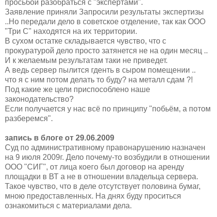
просьбой разобраться с "экспертами".
Заявление приняли Запросили результаты экспертизы
..Но передали дело в советское отделение, так как ООО
"Три С" находятся на их территории.
В сухом остатке складывается чувство, что с
прокуратурой дело просто затянется не на один месяц ..
И к желаемым результатам таки не приведет.
А ведь сервер пылится гденть в сыром помещении ..
что я с ним потом делать то буду? на металл сдам ?!
Под какие же цели приспособлено наше
законодательство?
Если получается у нас всё по принципу "побьём, а потом
разберемся".
запись в блоге от 29.06.2009
Суд по административному правонарушению назначен
на 9 июля 2009г. Дело почему-то возбудили в отношении
ООО "СИГ", от лица коего был договор на аренду
площадки в ВТ а не в отношении владельца сервера.
Такое чувство, что в деле отсутствует половина бумаг,
мною предоставленных. На днях буду проситься
ознакомиться с материалами дела.