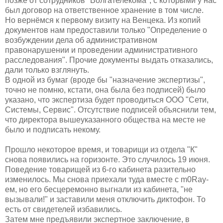
позже от сотрудников "Волгателекома", с которыми у нас
был договор на ответственное хранение в том числе.
Но вернёмся к первому визиту на Венцека. Из копий
документов нам предоставили только "Определение о
возбуждении дела об административном
правонарушении и проведении административного
расследования". Прочие документы выдать отказались,
дали только взглянуть.
В одной из бумаг (вроде бы "назначение экспертизы",
точно не помню, кстати, она была без подписей) было
указано, что экспертиза будет проводиться ООО "Сети,
Системы, Сервис". Отсутствие подписей объяснили тем,
что директора вышеуказанного общества на месте не
было и подписать некому.
Прошло некоторое время, и товарищи из отдела "К"
снова появились на горизонте. Это случилось 19 июня.
Поведение товарищей из 6-го кабинета разительно
изменилось. Мы снова приехали туда вместе с m0Ray-
ем, но его бесцеремонно выгнали из кабинета, "не
вызывали!" и заставили меня отключить диктофон. То
есть от свидетелей избавились.
Затем мне предъявили экспертное заключение, в