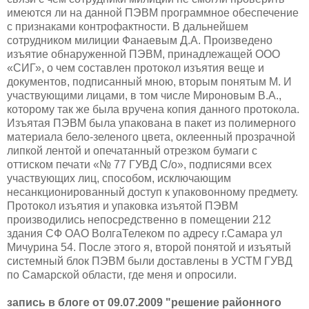
имеются ли на данной ПЭВМ программное обеспечение
с признаками контрофактности. В дальнейшем
сотрудником милиции Фанаевым Д.А. Произведено
изъятие обнаруженной ПЭВМ, принадлежащей ООО
«СИГ», о чем составлен протокол изъятия веще и
документов, подписанный мною, вторым понятым М. И
участвующими лицами, в том числе Мироновым В.А.,
которому так же была вручена копия данного протокола.
Изъятая ПЭВМ была упакована в пакет из полимерного
материала бело-зеленого цвета, оклеенный прозрачной
липкой лентой и опечатанный отрезком бумаги с
оттиском печати «№ 77 ГУВД С/о», подписями всех
участвующих лиц, способом, исключающим
несанкционированный доступ к упаковонному предмету.
Протокол изъятия и упаковка изъятой ПЭВМ
производились непосредственно в помещении 212
здания СФ ОАО ВолгаТелеком по адресу г.Самара ул
Мичурина 54. После этого я, второй понятой и изъятый
системный блок ПЭВМ были доставлены в УСТМ ГУВД
по Самарской области, где меня и опросили.
запись в блоге от 09.07.2009 "решение районного