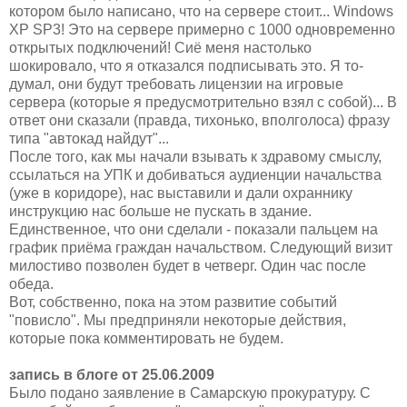
котором было написано, что на сервере стоит... Windows
XP SP3! Это на сервере примерно с 1000 одновременно
открытых подключений! Сиё меня настолько
шокировало, что я отказался подписывать это. Я то-
думал, они будут требовать лицензии на игровые
сервера (которые я предусмотрительно взял с собой)... В
ответ они сказали (правда, тихонько, вполголоса) фразу
типа "автокад найдут"...
После того, как мы начали взывать к здравому смыслу,
ссылаться на УПК и добиваться аудиенции начальства
(уже в коридоре), нас выставили и дали охраннику
инструкцию нас больше не пускать в здание.
Единственное, что они сделали - показали пальцем на
график приёма граждан начальством. Следующий визит
милостиво позволен будет в четверг. Один час после
обеда.
Вот, собственно, пока на этом развитие событий
"повисло". Мы предприняли некоторые действия,
которые пока комментировать не будем.
запись в блоге от 25.06.2009
Было подано заявление в Самарскую прокуратуру. С