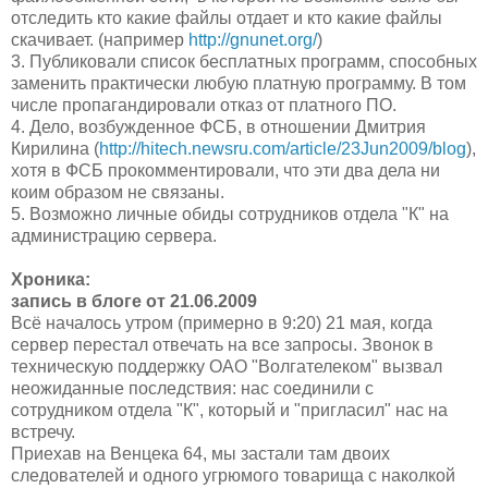
отследить кто какие файлы отдает и кто какие файлы
скачивает. (например
http://gnunet.org/
)
3. Публиковали список бесплатных программ, способных
заменить практически любую платную программу. В том
числе пропагандировали отказ от платного ПО.
4. Дело, возбужденное ФСБ, в отношении Дмитрия
Кирилина (
http://hitech.newsru.com/article/23Jun2009/blog
),
хотя в ФСБ прокомментировали, что эти два дела ни
коим образом не связаны.
5. Возможно личные обиды сотрудников отдела "К" на
администрацию сервера.
Хроника:
запись в блоге от 21.06.2009
Всё началось утром (примерно в 9:20) 21 мая, когда
сервер перестал отвечать на все запросы. Звонок в
техническую поддержку ОАО "Волгателеком" вызвал
неожиданные последствия: нас соединили с
сотрудником отдела "К", который и "пригласил" нас на
встречу.
Приехав на Венцека 64, мы застали там двоих
следователей и одного угрюмого товарища с наколкой