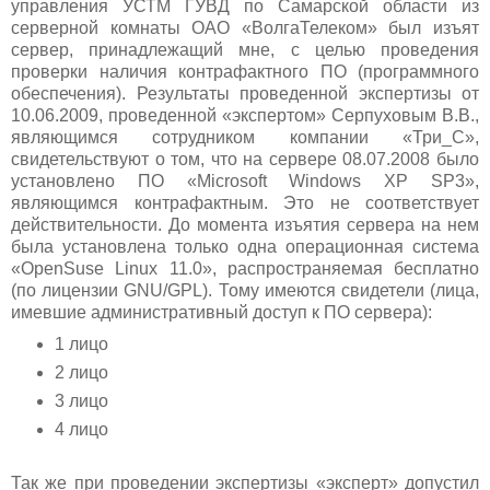
управления УСТМ ГУВД по Самарской области из
серверной комнаты ОАО «ВолгаТелеком» был изъят
сервер, принадлежащий мне, с целью проведения
проверки наличия контрафактного ПО (программного
обеспечения). Результаты проведенной экспертизы от
10.06.2009, проведенной «экспертом» Серпуховым В.В.,
являющимся сотрудником компании «Три_С»,
свидетельствуют о том, что на сервере 08.07.2008 было
установлено ПО «Microsoft Windows XP SP3»,
являющимся контрафактным. Это не соответствует
действительности. До момента изъятия сервера на нем
была установлена только одна операционная система
«OpenSuse Linux 11.0», распространяемая бесплатно
(по лицензии GNU/GPL). Тому имеются свидетели (лица,
имевшие административный доступ к ПО сервера):
1 лицо
2 лицо
3 лицо
4 лицо
Так же при проведении экспертизы «эксперт» допустил