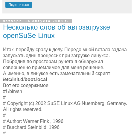
Поделиться
четверг, 14 августа 2008 г.
Несколько слов об автозагрузке
openSuSe Linux
Итак, перейду сразу к делу. Передо мной встала задача
запускать один процессик при загрузке линукса.
Побродив по просторам рунета я обнаружил
совершенно приемлимое для меня решение.
А именно, в линуксе есть замечательный скрипт
/etc/init.d/boot.local
Вот его содержимое:
#! /bin/sh
#
# Copyright (c) 2002 SuSE Linux AG Nuernberg, Germany.
All rights reserved.
#
# Author: Werner Fink
, 1996
# Burchard Steinbild, 1996
#