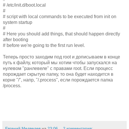
# /etc/init.d/boot.local
#
# script with local commands to be executed from init on
system startup
#
# Here you should add things, that should happen directly
after booting
# before we're going to the first run level.
Теперь просто заходим под root и дописываем в конце
путь к файлу, который мы хотим чтобы запускался на
нулевом "ранлевеле" с правами root. Если процесс
порождает скрытую папку, то она будет находится в
корне "/", напр, "/.process", если порождается папка
/process.
Евгений Медведев
на
23:06
2 комментария: