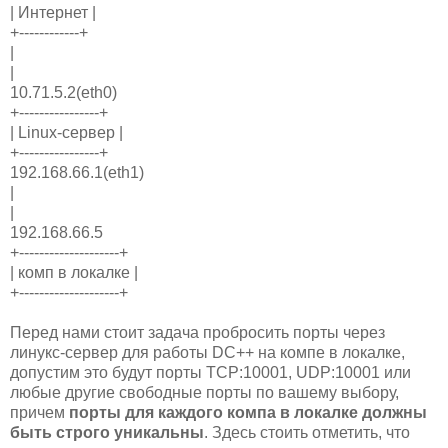
| Интернет |
+------------+
|
|
10.71.5.2(eth0)
+----------------+
| Linux-сервер |
+----------------+
192.168.66.1(eth1)
|
|
192.168.66.5
+--------------------+
| комп в локалке |
+--------------------+
Перед нами стоит задача пробросить порты через
линукс-сервер для работы DC++ на компе в локалке,
допустим это будут порты TCP:10001, UDP:10001 или
любые другие свободные порты по вашему выбору,
причем
порты для каждого компа в локалке должны
быть строго уникальны
. Здесь стоить отметить, что