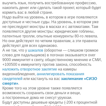
выучить язык, получить востребованную профессию,
накопить денег или сделать такой проект, который будет
кормить вас в любой стране.
Надо выйти на уровень, в котором в игре появляются
доступные и честные суды. На уровень, в котором уже
не преследуют монстры в масках и с автоматами. Там
появляются другие монстры: юридические гоблины,
патентные тролли, опытные конкуренты
80-го
левела.
Но они действуют по четким правилам, а эти правила
действуют для всех одинаково.
А не так, что у
шакалов
(оборотни — слишком громкое
слово для падальщиков) в погонах оказывается over
9000 иммунитет к свету, общественному мнению и СМИ,
+100500 к иммунитету против закона, способность
наложить отворотное заклятие
на камеры
видеонаблюдения,
аннилигировать показания
свидетелей
или кастануть на вас
заклинание «СИЗО
смерти»
.
Кроме того на этом уровне также появляется
возможность сохранить свои деньги и вещи,
а построенные дома не снесут урукхаи.
Будут доступны дешевые кредиты (-200 к процентной