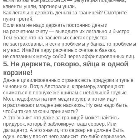
если потом все рассосется — репутация подмочена,
клиенты ушли, партнеры ушли.
Как легально держать деньги за границей? Смотрите
пункт третий.
Если вам не надо держать постоянно деньги
на расчетном счету — выводите их легально и быстро.
Тем более что на расчетных счетах средства
не застрахованы, и если проблемы у банка, то проблемы
и у вас. Имейте пару расчетных счетов в банках,
не связанных между собой через аффилированных лиц.
5. Не держите, говорю, яйца в одной
корзине!
Даже в цивилизованных странах есть придурки и тупые
чиновники. Вот, в Австралии, к примеру, запрещают
сниматься в порнухе женщинам с небольшой грудью.
Мол, педофилы на них медитируют, а потом идут
и растлевают младенцев насквозь. Ну кем надо быть,
чтобы такие законы принимать?
А это значит, что даже за границей может найтись
придурок, который заблокирует ваш сервер. Или
датацентр. А это значит, что сервер не должен быть
один, если у вас от него зависит что-либо серьезное.