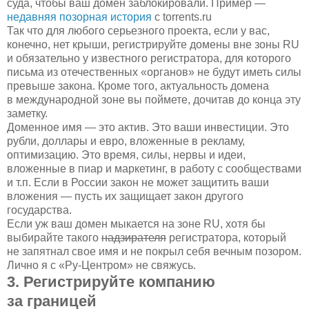
суда, чтобы ваш домен заблокировали. Пример —
недавняя позорная история
с torrents.ru
Так что для любого серьезного проекта, если у вас,
конечно, нет крыши, регистрируйте домены вне зоны RU
и обязательно у известного регистратора, для которого
письма из отечественных «органов» не будут иметь силы
превыше закона. Кроме того, актуальность домена
в международной зоне вы поймете, дочитав до конца эту
заметку.
Доменное имя — это актив. Это ваши инвестиции. Это
рубли, доллары и евро, вложенные в рекламу,
оптимизацию. Это время, силы, нервы и идеи,
вложенные в пиар и маркетинг, в работу с сообществами
и т.п. Если в России закон не может защитить ваши
вложения — пусть их защищает закон другого
государства.
Если уж ваш домен мыкается на зоне RU, хотя бы
выбирайте такого
надзирателя
регистратора, который
не запятнал свое имя и не покрыл себя вечным позором.
Лично я с «Ру-Центром» не свяжусь.
3. Регистрируйте компанию
за границей