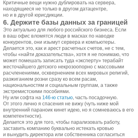
Критичные вещи нужно дублировать на сервера,
находящиеся не только в другом датацентре,
но и в другой юрисдикции.
6. Держите базы данных за границей
Это актуально для любого российского бизнеса. Если
в ваш офис вломятся люди в масках по наводке
конкурентов, они изымут сервера и компьютеры.
Делается это, как и арест расчетных счетов, не с тем,
чтобы «найти доказательства», хотя я не понимаю, что
может помешать записать туда «эксперту» терабайт
жесточайшего детского некрозоопорно с массовыми
расчленениями, осквернением всех мировых религий,
разжиганием розни сразу ко всем расам,
национальностям и социальным группам, а также
экстремистскими пособиями.
Ну или софта на
146-ю
статью
, часть посадочную.
От этого лично я спасения не вижу (чуть ниже мой
внутренний параноик кинет идею, но я сомневаюсь в его
компетентности).
Делается это для того, чтобы парализовать работу,
заставить компанию буквально истекать кровью
и вынудить директора или собственника согласиться