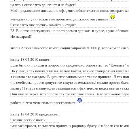
на что я сказал что денег нет и не будет!
Моё предложение письменно оформить обязательство после возврата к
немедленно уничтожить не произвело должного энтузиазма
Сказал что мне пофиг - ломайте и судите.
PS. В инете нерегулярно, но постараемся держать в курсе, я уже обеща
Но пасаран!!!
якобы Аскон в качестве компенсации запросил 30 000 р, впрочем примерн
hanty
18.04.2010 пишет:
Если бы они пришли и попросили продемонстрировать, что "Компаса" на 
Но у них, я так понял, в глазах только баксы, точнее стандартная такса 
я считаю это наездом. В цивилизованном мире так не принято! Я так пон
(не смейтесь, просто допустите такую возможность) можно просто было 
маляву! Теперь я вынужден защищаться и фактически подставлять уважа
Они мне не верят, что просто так тратят своё время. Зато угрожают пе
работаю, что меня сильно расстраивает
.
hanty
18.04.2010 продолжает:
Свежие вести с полей:
началась травля, только что пришли к родному брату и забрали его ком