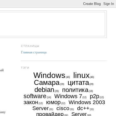
СТРАНИЦЫ
Главная страница
ТЭГИ
рый
Windows
linux
(46)
(46)
Самара
цитата
(29)
(28)
debian
политика
(26)
(18)
software
Windows 7
p2p
(14)
(12)
(12)
закон
юмор
Windows 2003
(12)
(12)
Server
cisco
dc++
(11)
(11)
(11)
нину
провайдер
Server
(11)
(10)