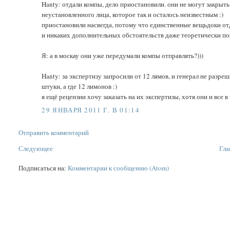
Hanty: отдали компы, дело приостановили. они не могут закрыть
неустановленного лица, которое так и осталось неизвестным :)
приостановили насвегда, потому что единственные вещьдоки о
и никаких дополнительных обстоятельств даже теоретически появи
Я: а в москау они уже передумали компы отправлять?)))
Hanty: за экспертизу запросили от 12 лямов, и генерал не разреши
штуки, а где 12 лимонов :)
я ещё рецензии хочу заказать на их экспертизы, хотя они и все
29 ЯНВАРЯ 2011 Г. В 01:14
Отправить комментарий
Следующее
Гла
Подписаться на:
Комментарии к сообщению (Atom)