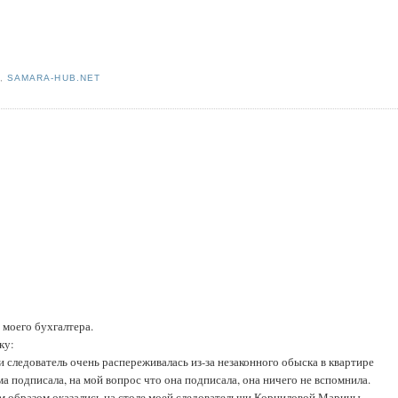
P
,
SAMARA-HUB.NET
 моего бухгалтера.
ку:
и следователь очень распереживалась из-за незаконного обыска в квартире
а подписала, на мой вопрос что она подписала, она ничего не вспомнила.
ым образом оказались на столе моей следовательши Корниловой Марины