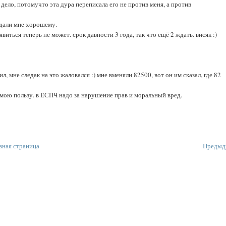
 дело, потомучто эта дура переписала его не против меня, а против
тдали мне хорошему.
ться теперь не может. срок давности 3 года, так что ещё 2 ждать. висяк :)
л, мне следак на это жаловался :) мне вменяли 82500, вот он им сказал, где 82
 в мою пользу. в ЕСПЧ надо за нарушение прав и моральный вред.
вная страница
Предыд