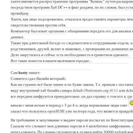
ханти вменяется распространение программы "Компас" путем расшарива
посредством программ Хаб DC++ и факт раздачи, по их словам, был уста
провайдер.
Ханти, как лицо подозреваемое, отказался предоставлять параметры личн
свидетельствования против себя.
Компьютер был изъят органами с обещаниями передать его для анализа 
данных.
Также при длительной беседе со следователем и сотрудниками отдела,
родственников, друзей, коллег и знакомых, с проверками их домашних 
Дело закрутилось и сейчас есть необходимость в грамотном адвокате.
Вот такие новости в нашем маленьком городке...
hanty
Сам
пишет:
Совинтел сдал (Билайн который).
Как ни странно всё было чинно и по букве закона. Т.е. пришли с постано
виду внутренний хаб билайн-самара dchub://bettorents.org:4111 или
dch
все передачи шифруются принудительно, он дал справку о том кто я, где
качали с меня ночью в период с 3 до 4-х, когда нормальные люди спят
сказал что пользуюсь openSUSE уже полтора года, что является правдой
На требование и запугивание о выдаче пароля послал их по Конституци
Сказали что сломают мои длинные пароли и 4 килобитное шифрование, с
через адвоката. По словам следователя я должен найти 30000 рублей ко