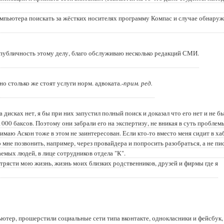
омпьютера поискать за жёстких носителях программу Компас и случае обнару
л публичность этому делу, благо обслуживаю несколько редакций СМИ.
о столько же стоят услуги норм. адвоката.-
прим. ред.
дисках нет, я бы при них запустил полный поиск и доказал что его нет и не б
в 1000 баксов. Поэтому они забрали его на экспертизу, не вникая в суть проблем
имаю Аскон тоже в этом не заинтересован. Если кто-то вместо меня сидит в ха
мне позвонить, например, через провайдера и попросить разобраться, а не пи
емых людей, в лице сотрудников отдела "К".
ретрясти мою жизнь, жизнь моих близких родственников, друзей и фирмы где я
пьютер, прошерстили социальные сети типа вконтакте, однокласники и фейсбук,