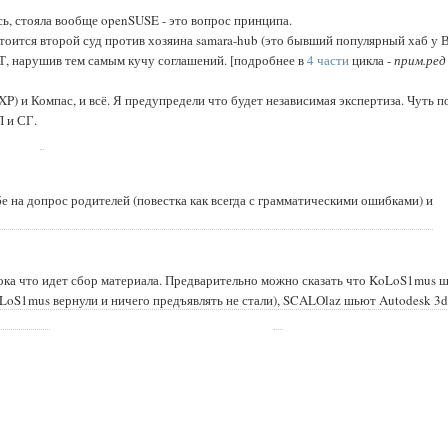
сь, стояла вообще openSUSE - это вопрос принципа.
остоится второй суд против хозяина samara-hub (это бывший популярный хаб у 
 ВТ, нарушив тем самым кучу соглашений. [подробнее в
4 части
цикла -
прим.ред
P) и Компас, и всё. Я предупредели что будет независимая экспертиза. Чуть п
П и СГ.
бе на допрос родителей (повестка как всегда с грамматическими ошибками) и
ока что идет сбор материала. Предварительно можно сказать что
KoLoS1mus 
LoS1mus
вернули и ничего предъявлять не стали
),
SCALOlaz шьют Autodesk 3d