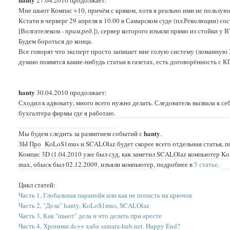
27.04.2010 продолжает:
Мне шьют Компас v10, причём с кряком, хотя я реально ими не пользую
Кстати в черверг 29 апреля в 10.00 в Самарском суде (пл.Революции) с
[Волгателеком -
прим.ред.
]), сервер которого изъяли прямо из стойки у
Будем бороться до конца.
Все говорят что эксперт просто запишет мне голую систему (ломанную X
думаю появятся какие-нибудь статьи в газетах, есть договорённость с К
hanty
30.04.2010 продолжает:
Сходил к адвокату, много всего нужно делать. Следователь вызвала к се
бухгалтера фирмы где я работаю.
hanty
Мы будем следить за развитием событий с
.
ЗЫ Про KoLoS1mus и SCALOlaz будет скорее всего отдельная статья, п
Компас 3D (1.04.2010 уже был суд, как заметил
SCALOlaz компьютер
Ko
max, обыск был 02.12.2009, изъяли компьютер, подробнее в
5 статье
.
Цикл статей:
Часть 1, Глобальная паранойя или как не попасть на крючок
Часть 2, "Дела" hanty, KoLoS1mus, SCALOlaz
Часть 3, Как "шьют" дела и что делать при аресте
Часть 4, Хроники dc++ хаба samara-hub.net. Happy End?