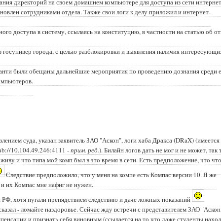
ния директорий на своем домашнем компьютере для доступа из сети интернет
новлен сотрудниками отдела. Также свои логи к делу приложил и интернет-
ого доступа в систему, ссылаясь на конституцию, в частности на статью об от
в госунивер города, с целью разблокировки и выявления наличия интересующи
 ханти были обещаны дальнейшие мероприятия по проведению дознания среди 
компьютеров.
влением суда, указан заявитель ЗАО "Аскон", логи хаба Дракса (DRaX) (имеется
ub://10.104.49.246:4111
-
прим. ред.
). Билайн логов дать не мог и не может, так 
 живу и что типа мой комп был в это время в сети. Есть предположение, что чт
Следствие предположило, что у меня на компе есть Компас версии 10. Я же
 и их Компас мне нафиг не нужен.
и РФ, хотя пугали препядствием следствию и даче ложных показаний
казал - ломайте наздоровье. Сейчас жду встречи с представителем ЗАО "Аскон
мпенсации и признать себя виновным (ссылается на то что даже студенты наход