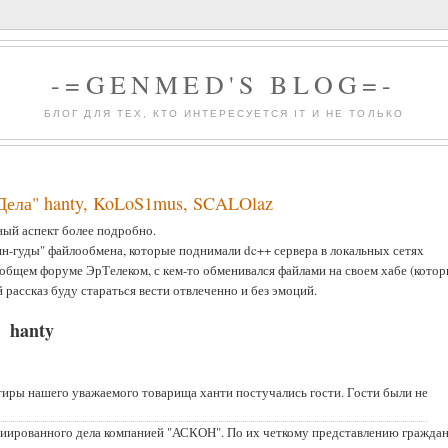
-=GENMED'S BLOG=-
БЛОГ ДЛЯ ТЕХ, КТО ИНТЕРЕСУЕТСЯ IT И НЕ ТОЛЬКО
 "Дела" hanty, KoLoS1mus, SCALOlaz
ный аспект более подробно.
бин-гуды" файлообмена, которые поднимали dc++ сервера в локальных сетях
а общем форуме ЭрТелеком, с кем-то обменивался файлами на своем хабе (кото
й рассказ буду стараться вести отвлеченно и без эмоций.
hanty
артиры нашего уважаемого товарища ханти постучались гости. Гости были не
циированного дела компанией "АСКОН". По их четкому представлению гражда