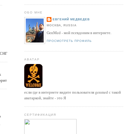
ОБО МНЕ
ЕВГЕНИЙ МЕДВЕДЕВ
МОСКВА, RUSSIA
GenMed - мой псевдоним в интернете.
ПРОСМОТРЕТЬ ПРОФИЛЬ
 СНГ
АВАТАР
х
орит
если где в интернете видите пользователя genmed с такой
аватаркой, знайте - это Я
СЕРТИФИКАЦИЯ
о