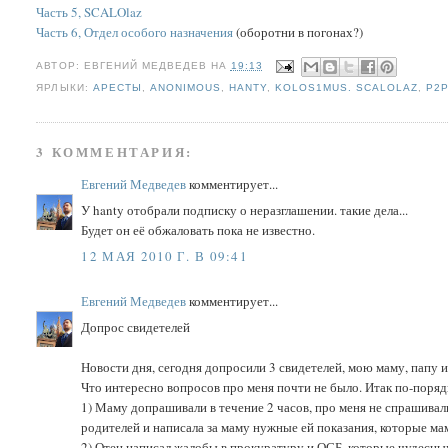
Часть 5, SCALOlaz
Часть 6, Отдел особого назначения
(оборотни в погонах?)
АВТОР:
ЕВГЕНИЙ МЕДВЕДЕВ
НА
19:13
ЯРЛЫКИ:
АРЕСТЫ
,
ANONIMOUS
,
HANTY
,
KOLOS1MUS. SCALOLAZ
,
P2
3 КОММЕНТАРИЯ:
Евгений Медведев
комментирует...
У hanty отобрали подписку о неразглашении. такие дела...
Будет он её обжаловать пока не известно.
12 МАЯ 2010 Г. В 09:41
Евгений Медведев
комментирует...
Допрос свидетелей
Новости дня, сегодня допросили 3 свидетелей, мою маму, папу и
Что интересно вопросов про меня почти не было. Итак по-поряд
1) Маму допрашивали в течение 2 часов, про меня не спрашивал
родителей и написала за маму нужные ей показания, которые мам
2) Отец написал жалобы в прокуратуру и ОСБ, которые чудесн