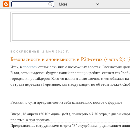
ВОСКРЕСЕНЬЕ, 2 МАЯ 2010 Г.
Безопасность и анонимность в P2p-сетях (часть 2):
Итак, в
прошлой
статье речь шла о возможных арестах. Рассмотрим дан
Были, есть и надеюсь будут в нашей провинции ребята, скажем так "ро
городских провайдеров. Кого-то из них я знаю заочно, с кем общался н
от греха переехал в Германию, как в воду глядел, но об этом позже). Сво
Рассказ по сути представляет из себя компиляцию постов с форумов.
Вчера, 16 апреля (2010г.-
прим. ред.
), примерно в 7.30 утра, в двери кв
простые, а при погонах.
Представились сотрудниками отдела "Р" с судебным предписанием ини