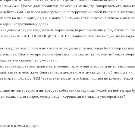
а "Ай-яй-яй" Потом дала прочитать показания мамы, где говорилось что мама к
за действиями 3 человек одновременно на территории своей квартиры, поэтом
левету на неё родимую), т.е. к моим 30 штукам я так понял она теперь хочет е
по административному делу)
ая (в данном случае следователь Корнилова) берёт показания у свидетеля по св
ца и меня) - АБЗАЦ ТОВАРИЩИ! АБЗАЦ! Я понимаю что там порука, но никогда
 - следователь полчаса не хотела этого делать, только когда бухгалтер сказала
его из рук. Опять же про меня нифига всё про фирму: кто клиенты? какой оборо
ледователь сказала что уже знает)
аставила следователя записывать именно то, что она говорит, а не то как слыш
щала вызвать мою жену (она сейчас в декретном отпуске, дочери 5 месяцев)) и
ельством, то покрашу "ИМ" все стены, после чего была послана по коммерческой
ольше не интересую, а интересует собственная задница (жалоб на неё теперь б
дан только один вопрос моему отцу - хорошо ли я учился в университете?
новили и компы вернули.