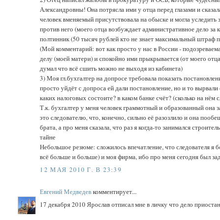
Александровны! Она потрясла ими у отца перед глазами и сказал
человек вменяемый присутствовала на обыске и могла уследить 
против него (моего отца возбуждает административное дело за к
полтинник (50 тысяч рублей кто не знает максимальный штраф 
(Мой комментарий: вот как просто у нас в России - подозреваем
делу (моей матери) и спокойно ими прыкрывается (от моего от
думал что всё сшить можно не выходя из кабинета)
3) Моя гл.бухгалтер на допросе требовала показать постановления
просто уйдёт с допроса ей дали постановление, но и то вырвали 
каких налоговых состоите? в каком банке счёт? (сколько на нём с
Т.к. бухгалтер у меня человек граммотный и образованный она з
это следователю, что, конечно, сильно её разозлило и она пообе
брата, а про меня сказала, что раз я когда-то занимался строит
тайне
Небольшое резюме: сложилось впечатление, что следователя я б
всё больше и больше) и моя фирма, ибо про меня сегодня был за
12 МАЯ 2010 Г. В 23:39
Евгений Медведев
комментирует...
17 декабря 2010 Ярослав отписал мне в личку что дело приоста