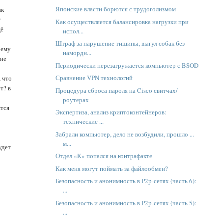
Японские власти борются с трудоголизмом
ак
у
Как осуществляется балансировка нагрузки при
щё
испол...
Штраф за нарушение тишины, выгул собак без
оему
намордн...
 не
Периодически перезагружается компьютер с BSOD
Сравнение VPN технологий
, что
т? в
Процедура сброса пароля на Cisco свитчах/
роутерах
ится
Экспертиза, анализ криптоконтейнеров:
технические ...
Забрали компьютер, дело не возбудили, прошло ...
м...
удет
Отдел «К» попался на контрафакте
Как меня могут поймать за файлообмен?
Безопасность и анонимность в P2p-сетях (часть 6):
...
Безопасность и анонимность в P2p-сетях (часть 5):
...