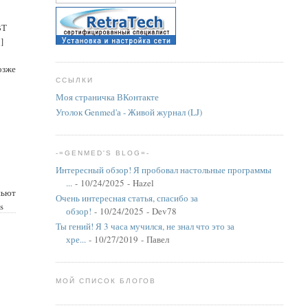
ВТ
]
озже
ССЫЛКИ
Моя страничка ВКонтакте
Уголок Genmed'а - Живой журнал (LJ)
-=GENMED'S BLOG=-
Интересный обзор! Я пробовал настольные программы
...
- 10/24/2025
- Hazel
шьют
Очень интересная статья, спасибо за
s
обзор!
- 10/24/2025
- Dev78
Ты гений! Я 3 часа мучился, не знал что это за
хре...
- 10/27/2019
- Павел
МОЙ СПИСОК БЛОГОВ