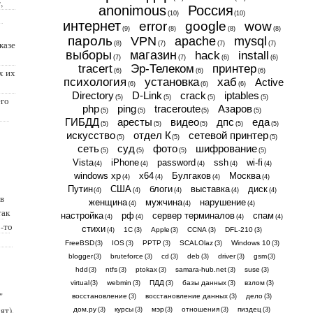
,
anonimous
Россия
(10)
(10)
интернет
error
google
wow
(9)
(8)
(8)
(8)
пароль
VPN
apache
mysql
казе
(8)
(7)
(7)
(7)
выборы
магазин
hack
install
(7)
(7)
(6)
(6)
tracert
Эр-Телеком
принтер
х их
(6)
(6)
(6)
психология
установка
хаб
Active
(6)
(6)
(6)
Directory
D-Link
crack
iptables
(5)
(5)
(5)
(5)
его
php
ping
traceroute
Азаров
(5)
(5)
(5)
(5)
ГИБДД
аресты
видео
дпс
еда
(5)
(5)
(5)
(5)
(5)
искусство
отдел К
сетевой принтер
(5)
(5)
(5)
сеть
суд
фото
шифрование
(5)
(5)
(5)
(5)
Vista
iPhone
password
ssh
wi-fi
(4)
(4)
(4)
(4)
(4)
windows xp
x64
Булгаков
Москва
(4)
(4)
(4)
(4)
Путин
США
блоги
выставка
диск
(4)
(4)
(4)
(4)
(4)
 в
женщина
мужчина
нарушение
(4)
(4)
(4)
так
настройка
рф
сервер терминалов
спам
(4)
(4)
(4)
(4)
о-то
стихи
1С
Apple
CCNA
DFL-210
(4)
(3)
(3)
(3)
(3)
FreeBSD
IOS
PPTP
SCALOlaz
Windows 10
(3)
(3)
(3)
(3)
(3)
blogger
bruteforce
cd
deb
driver
gsm
(3)
(3)
(3)
(3)
(3)
(3)
hdd
ntfs
ptokax
samara-hub.net
suse
(3)
(3)
(3)
(3)
(3)
virtual
webmin
ПДД
базы данных
взлом
(3)
(3)
(3)
(3)
(3)
"
восстановление
восстановление данных
дело
(3)
(3)
(3)
ят),
дом.ру
курсы
мэр
отношения
пиздец
(3)
(3)
(3)
(3)
(3)