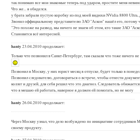
так понимаю все мои знакомые теперь под ударом, простите меня невино
Что же... я обиделся.
у брата забрали пустую коробку из-под моей видюхи NVidia 8800 Ultra,
Звонил оффициальному представителю ЗАО "Аскон" нашёл его, потому 
"Это похоже на развод, мы ничего не знаем об этом, кто такие ЗАО "Ас
Становится всё интересней.
hanty
23.04.2010 продолжает:
Только что позвонил в Санкт-Петербург, там сказали что тоже ничего н
Позвонил в Москву, у них юрист месяц в отпуске, будет только в понедел
Позвонил следователю, договориться о встрече, чтобы отнести документы
коллег и друзей, для себя решил что это диагноз. Следователь обижаетс
что я мешаю ей работать, наверное я должен ей помогать, но не могу
hanty
26.04.2010 продолжает:
Через Москву узнал, что дело возбуждено по инициативе сотрудников М
своему продукту.
hanty