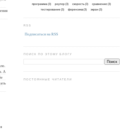
программа
роутер
скорость
сравнение
(3)
(3)
(3)
(3)
тестирование
форензика
экран
жения
(3)
(3)
(3)
RSS
Подписаться на RSS
ПОИСК ПО ЭТОМУ БЛОГУ
ыло.
ы. А
бе
ПОСТОЯННЫЕ ЧИТАТЕЛИ
сать
 я