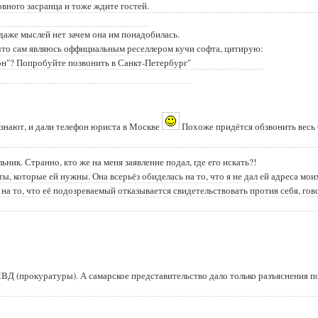
вного засранца и тоже ждите гостей.
 даже мыслей нет зачем она им понадобилась.
что сам являюсь оффициальным реселлером кучи софта, цитирую:
кон"? Попробуйте позвонить в Санкт-Петербург"
е знают, и дали телефон юриста в Москве
Похоже придётся обзвонить весь
ьник. Странно, кто же на меня заявление подал, где его искать?!
, которые ей нужны. Она всерьёз обиделась на то, что я не дал ей адреса мои
я на то, что её подозреваемый отказывается свидетельствовать против себя, гов
ВД (прокуратуры). А самарское представительство дало только разъяснения п