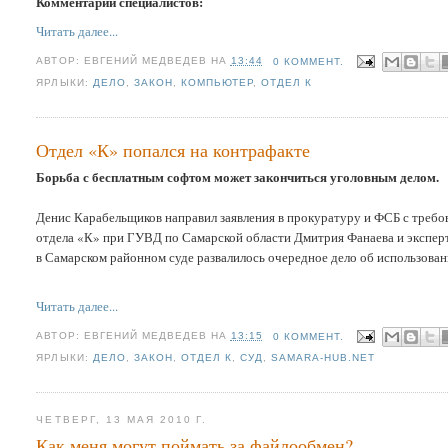
Комментарии специалистов:
Читать далее...
АВТОР:
ЕВГЕНИЙ МЕДВЕДЕВ
НА
13:44
0 КОММЕНТ.
ЯРЛЫКИ:
ДЕЛО
,
ЗАКОН
,
КОМПЬЮТЕР
,
ОТДЕЛ К
Отдел «К» попался на контрафакте
Борьба с бесплатным софтом может закончиться уголовным делом.
Денис Карабельщиков направил заявления в прокуратуру и ФСБ с требо
отдела «К» при ГУВД по Самарской области Дмитрия Фанаева и эксперт
в Самарском район­ном суде развалилось очередное де­ло об использова
Читать далее...
АВТОР:
ЕВГЕНИЙ МЕДВЕДЕВ
НА
13:15
0 КОММЕНТ.
ЯРЛЫКИ:
ДЕЛО
,
ЗАКОН
,
ОТДЕЛ К
,
СУД
,
SAMARA-HUB.NET
ЧЕТВЕРГ, 13 МАЯ 2010 Г.
Как меня могут поймать за файлообмен?