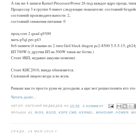
А так же 4 записи Kernel-Processor-Power 26 под каждое ядро проца, тип
Процессор 3 в группе 0 имеет следующие показатели: состояний бездейс
состояний производительности: 2,
состояний снижения питания: 0
проц core 2 quad q9300
мать p5ql pro p43
8гб памяти (4 планки по 2 гига Geil black dragon pc2-8500 5-5-5-15, gb
БП 700W (с другим БП на 500W такая же ботва )
Стоит ИБП, недавно аккумы поменял.
Стоит КИС2010, винда обновляется.
Сплошной лиценз везде и во всем.
Раньше как то просто руки не доходили, а щас вот решил понять кто это
Читать далее...
АВТОР:
ЕВГЕНИЙ МЕДВЕДЕВ
НА
10:50
0 КОММЕНТ.
ЯРЛЫКИ:
41
,
BIOS
,
BSOD
,
KDFE.CMD
,
KERNEL
,
MINIDUMP
,
POWER
,
W
СРЕДА, 19 МАЯ 2010 Г.