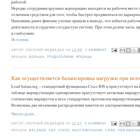
работой.
Нередко сотрудники крупных корпорацию находятся на рабочем месте н
отличным средством для того, чтобы быстрее продвигаться по карьерно
Напомним, ранее финские ученые пришли к выводу, что избыток рабочих
деятельность и сердечно-сосудистую систему. При этом долгие часы, 
к слабоумию.
Источник
АВТОР:
ЕВГЕНИЙ МЕДВЕДЕВ
НА
12:05
2 КОММЕНТ.
ЯРЛЫКИ:
БОРЬБА
,
ТРУДОГОЛИЗМ
,
ЯПОНЦЫ
Как осуществляется балансировка нагрузки при испо
Load balancing – стандартный функционал Cisco IOS и присутствует на 
таблице маршрутизации одновременно присутствует несколько маршрут
статических маршрутов и всех стандартных протоколов маршрутизации
Возможны два механизма распределения пакетов по альтернативным маршр
Читать далее...
АВТОР:
ЕВГЕНИЙ МЕДВЕДЕВ
НА
11:57
0 КОММЕНТ.
ЯРЛЫКИ:
BALANCE
,
CEF
,
CISCO
,
FAST-SWITCHING
,
LOAD
,
PER-DESTI