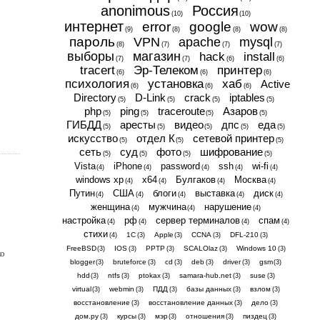
anonimous
Россия
(10)
(10)
интернет
error
google
wow
(9)
(8)
(8)
(8)
пароль
VPN
apache
mysql
(8)
(7)
(7)
(7)
выборы
магазин
hack
install
(7)
(7)
(6)
(6)
tracert
Эр-Телеком
принтер
(6)
(6)
(6)
психология
установка
хаб
Active
(6)
(6)
(6)
Directory
D-Link
crack
iptables
(5)
(5)
(5)
(5)
php
ping
traceroute
Азаров
(5)
(5)
(5)
(5)
ГИБДД
аресты
видео
дпс
еда
(5)
(5)
(5)
(5)
(5)
искусство
отдел К
сетевой принтер
(5)
(5)
(5)
сеть
суд
фото
шифрование
(5)
(5)
(5)
(5)
Vista
iPhone
password
ssh
wi-fi
(4)
(4)
(4)
(4)
(4)
windows xp
x64
Булгаков
Москва
(4)
(4)
(4)
(4)
Путин
США
блоги
выставка
диск
(4)
(4)
(4)
(4)
(4)
женщина
мужчина
нарушение
(4)
(4)
(4)
настройка
рф
сервер терминалов
спам
(4)
(4)
(4)
(4)
стихи
1С
Apple
CCNA
DFL-210
(4)
(3)
(3)
(3)
(3)
FreeBSD
IOS
PPTP
SCALOlaz
Windows 10
(3)
(3)
(3)
(3)
(3)
ко
blogger
bruteforce
cd
deb
driver
gsm
(3)
(3)
(3)
(3)
(3)
(3)
hdd
ntfs
ptokax
samara-hub.net
suse
(3)
(3)
(3)
(3)
(3)
virtual
webmin
ПДД
базы данных
взлом
(3)
(3)
(3)
(3)
(3)
восстановление
восстановление данных
дело
(3)
(3)
(3)
дом.ру
курсы
мэр
отношения
пиздец
(3)
(3)
(3)
(3)
(3)