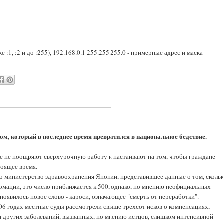
же :1, :2 и до :255), 192.168.0.1 255.255.255.0 - примерные адрес и маска
м, который в последнее время превратился в национальное бедствие.
ее не поощряют сверхурочную работу и настаивают на том, чтобы граждане
тоящее время.
о министерство здравоохранения Японии, представившее данные о том, сколь
рмации, это число приближается к 500, однако, по мнению неофициальных
 появилось новое слово - кароси, означающее "смерть от переработки".
06 годах местные суды рассмотрели свыше трехсот исков о компенсациях,
 других заболеваний, вызванных, по мнению истцов, слишком интенсивной