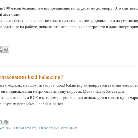
а 100 часов больше, чем им предписано по трудовому договору. Это считаетс
й лестнице.
 часов негативно влияет не только на психическое здоровье, но и на умствен
проведенные на работе, повышают риск нервных расстройств и даже могут при
льзовании load balancing?
всех моделях маршрутизаторов. Load balancing активируется автоматически ес
ов с одинаковыми метриками на одну подсеть. Механизм работает для
 за исключением BGP, в котором по-умолчанию используется только один мар
утам: per-packet и per-destination.
NATION
,
PER-PACKET
,
PROCESS-SWITCHING