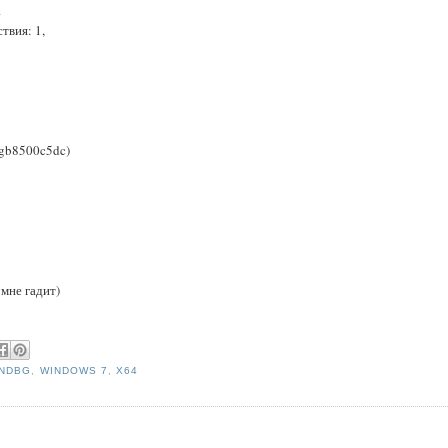
а
твия: 1,
24gb8500c5dc)
 мне гадит)
INDBG
,
WINDOWS 7
,
X64