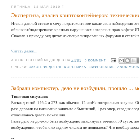
ПЯТНИЦА, 14 МАЯ 2010 Г.
Экспертиза, анализ криптоконтейнеров: технически
Итак, в данной статье я хочу подытожить кое-какие свои наблюдения от
обвиняют/подозревают в разных нарушениях авторских прав в сфере И
Сначала я приведу ряд цитат из специализированных форумов и статей э
Читать далее...
АВТОР:
ЕВГЕНИЙ МЕДВЕДЕВ
НА
23:02
0 КОММЕНТ.
ЯРЛЫКИ:
ЗАКОН
,
ФЕДОТОВ
,
ФОРЕНЗИКА
,
ШИФРОВАНИЕ
,
ANONIMOU
Забрали компьютер, дело не возбудили, прошло ... м
Типичная ситуация:
Расклад такой. 146.2 и 273, как обычно. 12 июНя контрольная закупка. 
раза дергали на написание каких-то объяснений, 1 раз опер, сегодня сле
отказываюсь давать показания.
Разве дело не должно быть возбуждено максимум в течении 30 суток по
возбуждении, чтобы оно задним числом не появилось? Что вообще може