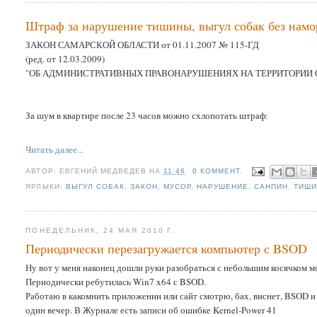
Штраф за нарушение тишины, выгул собак без намо
ЗАКОН САМАРСКОЙ ОБЛАСТИ от 01.11.2007 № 115-ГД
(ред. от 12.03.2009)
"ОБ АДМИНИСТРАТИВНЫХ ПРАВОНАРУШЕНИЯХ НА ТЕРРИТОРИИ
За шум в квартире после 23 часов можно схлопотать штраф:
Читать далее...
АВТОР:
ЕВГЕНИЙ МЕДВЕДЕВ
НА
11:46
0 КОММЕНТ.
ЯРЛЫКИ:
ВЫГУЛ СОБАК
,
ЗАКОН
,
МУСОР
,
НАРУШЕНИЕ
,
САНПИН
,
ТИШ
ПОНЕДЕЛЬНИК, 24 МАЯ 2010 Г.
Периодически перезагружается компьютер с BSOD
Ну вот у меня наконец дошли руки разобраться с небольшим косячком м
Периодически ребутилась Win7 x64 с BSOD.
Работаю в какомнить приложении или сайт смотрю, бах, виснет, BSOD и в
один вечер. В Журнале есть записи об ошибке Kernel-Power 41