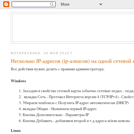
ВОСКРЕСЕНЬЕ, 30 МАЯ 2010 Г.
Несколько IP-адресов (ip-алиасов) на одной сетевой 
Все действия нужно делать с правами администратора:
Windows
Заходим в свойства сетевой карты (обычно сетевые подкл. - под
вкладка Сеть - Протокол Интернета версии 4 (TCP/IPv4) - Свойст
Убираем чекбоксы с Получить IP-адрес автоматически (DHCP)
вкладка Общие - Назначаем первый IP-адрес
Кнопка Дополнительно - Параметры IP
Кнопка Добавить - добавляем второй и т д адреса и/или шлюзы
Linux