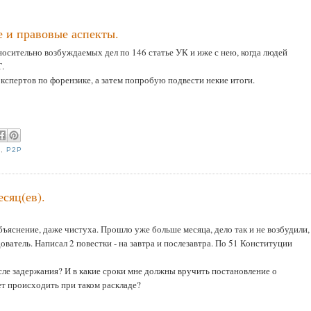
е и правовые аспекты.
носительно возбуждаемых дел по 146 статье УК и иже с нею, когда людей
Т.
кспертов по форензике, а затем попробую подвести некие итоги.
S
,
P2P
есяц(ев).
Объяснение, даже чистуха. Прошло уже больше месяца, дело так и не возбудили,
дователь. Написал 2 повестки - на завтра и послезавтра. По 51 Конституции
сле задержания? И в какие сроки мне должны вручить постановление о
т происходить при таком раскладе?