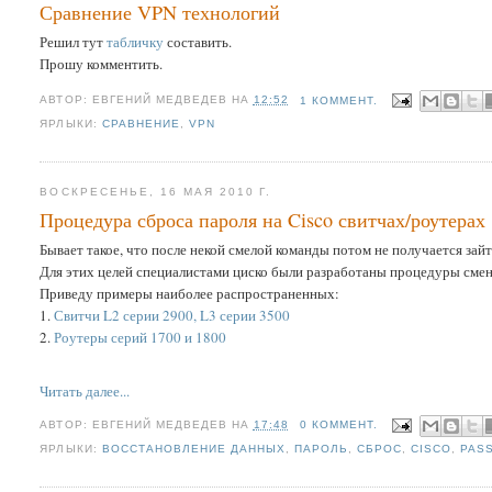
Сравнение VPN технологий
Решил тут
табличку
составить.
Прошу комментить.
АВТОР:
ЕВГЕНИЙ МЕДВЕДЕВ
НА
12:52
1 КОММЕНТ.
ЯРЛЫКИ:
СРАВНЕНИЕ
,
VPN
ВОСКРЕСЕНЬЕ, 16 МАЯ 2010 Г.
Процедура сброса пароля на Cisco свитчах/роутерах
Бывает такое, что после некой смелой команды потом не получается зайт
Для этих целей специалистами циско были разработаны процедуры смен
Приведу примеры наиболее распространенных:
1.
Свитчи L2 серии 2900, L3 серии 3500
2.
Роутеры серий 1700 и 1800
Читать далее...
АВТОР:
ЕВГЕНИЙ МЕДВЕДЕВ
НА
17:48
0 КОММЕНТ.
ЯРЛЫКИ:
ВОССТАНОВЛЕНИЕ ДАННЫХ
,
ПАРОЛЬ
,
СБРОС
,
CISCO
,
PAS