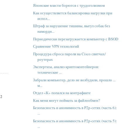
Японские власти борются с трудоголизмом
Как осуществляется балансировка нагрузки при
испол...
Штраф за нарушение тишины, выгул собак без
намордн...
Периодически перезагружается компьютер с BSOD
Сравнение VPN технологий
Процедура сброса пароля на Cisco свитчах/
роутерах
Экспертиза, анализ криптоконтейнеров:
технические ...
Забрали компьютер, дело не возбудили, прошло ...
м...
Отдел «К» попался на контрафакте
 2
Как меня могут поймать за файлообмен?
Безопасность и анонимность в P2p-сетях (часть 6):
...
Безопасность и анонимность в P2p-сетях (часть 5):
...