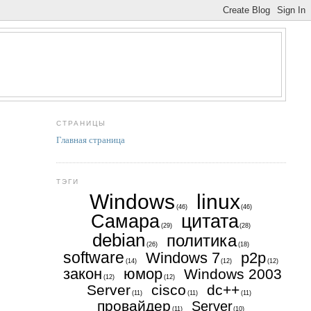
СТРАНИЦЫ
Главная страница
ТЭГИ
Windows
linux
(46)
(46)
Самара
цитата
(29)
(28)
debian
политика
(26)
(18)
software
Windows 7
p2p
(14)
(12)
(12)
закон
юмор
Windows 2003
(12)
(12)
Server
cisco
dc++
(11)
(11)
(11)
провайдер
Server
(11)
(10)