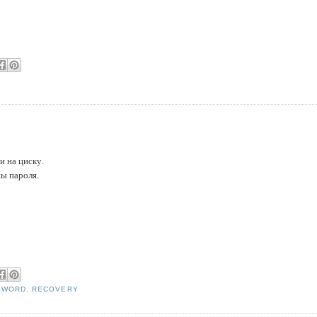
и на циску.
ы пароля.
SWORD
,
RECOVERY