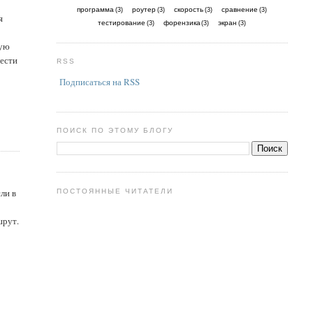
программа
роутер
скорость
сравнение
(3)
(3)
(3)
(3)
я
тестирование
форензика
экран
(3)
(3)
(3)
ную
вести
RSS
Подписаться на RSS
ПОИСК ПО ЭТОМУ БЛОГУ
ли в
ПОСТОЯННЫЕ ЧИТАТЕЛИ
шрут.