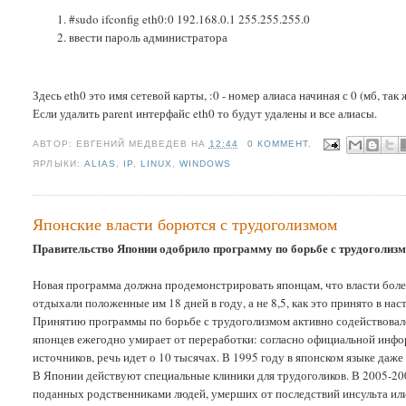
#sudo ifconfig eth0:0 192.168.0.1 255.255.255.0
ввести пароль администратора
Здесь eth0 это имя сетевой карты, :0 - номер алиаса начиная с 0 (мб, так 
Если удалить parent интерфайс eth0 то будут удалены и все алиасы.
АВТОР:
ЕВГЕНИЙ МЕДВЕДЕВ
НА
12:44
0 КОММЕНТ.
ЯРЛЫКИ:
ALIAS
,
IP
,
LINUX
,
WINDOWS
Японские власти борются с трудоголизмом
Правительство Японии одобрило программу по борьбе с трудоголизмо
Новая программа должна продемонстрировать японцам, что власти бол
отдыхали положенные им 18 дней в году, а не 8,5, как это принято в нас
Принятию программы по борьбе с трудоголизмом активно содействовал
японцев ежегодно умирает от переработки: согласно официальной инфо
источников, речь идет о 10 тысячах. В 1995 году в японском языке даже
В Японии действуют специальные клиники для трудоголиков. В 2005-20
поданных родственниками людей, умерших от последствий инсульта или