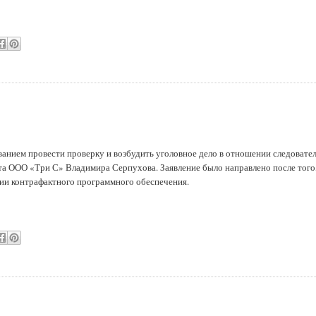
ванием провести проверку и возбудить уголовное дело в отношении следовате
а ООО «Три С» Владимира Серпухова. Заявление было направлено после того,
нии контрафакт­ного программного обеспечения.