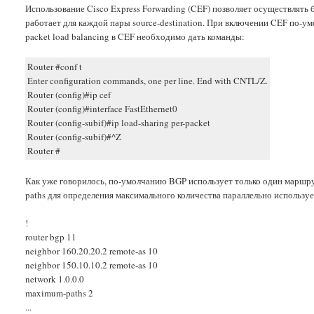
Использование Cisco Express Forwarding (CEF) позволяет осуществлять 
работает для каждой пары source-destination. При включении CEF по-умо
packet load balancing в CEF необходимо дать команды:
Router #conf t
Enter configuration commands, one per line. End with CNTL/Z.
Router (config)#ip cef
Router (config)#interface FastEthernet0
Router (config-subif)#ip load-sharing per-packet
Router (config-subif)#^Z
Router #
Как уже говорилось, по-умолчанию BGP использует только один маршру
paths для определения максимального количества параллельно использ
!
router bgp 11
neighbor 160.20.20.2 remote-as 10
neighbor 150.10.10.2 remote-as 10
network 1.0.0.0
maximum-paths 2
...