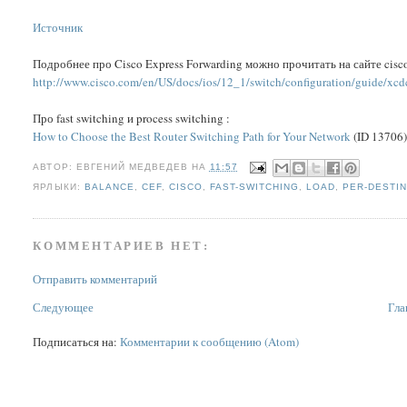
Источник
Подробнее про Cisco Express Forwarding можно прочитать на сайте cisc
http://www.cisco.com/en/US/docs/ios/12_1/switch/configuration/guide/xcd
Про fast switching и process switching :
How to Choose the Best Router Switching Path for Your Network
(ID 13706
АВТОР:
ЕВГЕНИЙ МЕДВЕДЕВ
НА
11:57
ЯРЛЫКИ:
BALANCE
,
CEF
,
CISCO
,
FAST-SWITCHING
,
LOAD
,
PER-DESTI
КОММЕНТАРИЕВ НЕТ:
Отправить комментарий
Следующее
Гла
Подписаться на:
Комментарии к сообщению (Atom)