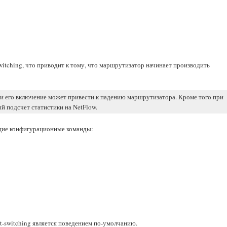
-switching, что приводит к тому, что маршрутизатор начинает производить
 и его включение может привести к падению маршрутизатора. Кроме того при
й подсчет статистики на NetFlow.
ющие конфигурационные команды:
ast-switching является поведением по-умолчанию.