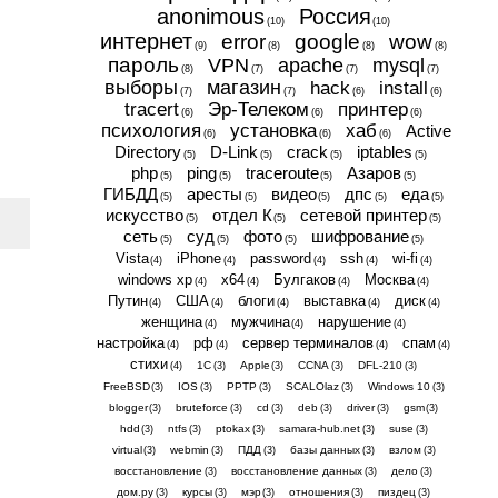
anonimous
Россия
(10)
(10)
интернет
error
google
wow
(9)
(8)
(8)
(8)
пароль
VPN
apache
mysql
(8)
(7)
(7)
(7)
выборы
магазин
hack
install
(7)
(7)
(6)
(6)
tracert
Эр-Телеком
принтер
(6)
(6)
(6)
психология
установка
хаб
Active
(6)
(6)
(6)
Directory
D-Link
crack
iptables
(5)
(5)
(5)
(5)
php
ping
traceroute
Азаров
(5)
(5)
(5)
(5)
ГИБДД
аресты
видео
дпс
еда
(5)
(5)
(5)
(5)
(5)
искусство
отдел К
сетевой принтер
(5)
(5)
(5)
сеть
суд
фото
шифрование
(5)
(5)
(5)
(5)
Vista
iPhone
password
ssh
wi-fi
(4)
(4)
(4)
(4)
(4)
windows xp
x64
Булгаков
Москва
(4)
(4)
(4)
(4)
Путин
США
блоги
выставка
диск
(4)
(4)
(4)
(4)
(4)
женщина
мужчина
нарушение
(4)
(4)
(4)
настройка
рф
сервер терминалов
спам
(4)
(4)
(4)
(4)
стихи
1С
Apple
CCNA
DFL-210
(4)
(3)
(3)
(3)
(3)
FreeBSD
IOS
PPTP
SCALOlaz
Windows 10
(3)
(3)
(3)
(3)
(3)
blogger
bruteforce
cd
deb
driver
gsm
(3)
(3)
(3)
(3)
(3)
(3)
hdd
ntfs
ptokax
samara-hub.net
suse
(3)
(3)
(3)
(3)
(3)
virtual
webmin
ПДД
базы данных
взлом
(3)
(3)
(3)
(3)
(3)
восстановление
восстановление данных
дело
(3)
(3)
(3)
дом.ру
курсы
мэр
отношения
пиздец
(3)
(3)
(3)
(3)
(3)