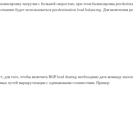
балансировку нагрузки с большей скоростью, при этом балансировка per-destina
лчанию будет использоваться per-destination load balancing. Для включения pe
т, для того, чтобы включить BGP load sharing необходимо дать команду maxi
уемых путей маршрутизации с одинаковыми стоимостями. Пример: