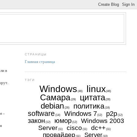
СТРАНИЦЫ
Главная страница
ли в
ТЭГИ
шрут.
Windows
linux
(46)
(46)
Самара
цитата
(29)
(28)
debian
политика
(26)
(18)
software
Windows 7
p2p
м –
(14)
(12)
(12)
закон
юмор
Windows 2003
(12)
(12)
ся
Server
cisco
dc++
(11)
(11)
(11)
провайдер
Server
(11)
(10)