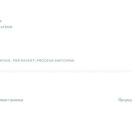
o:
cef.html
)
NATION
,
PER-PACKET
,
PROCESS-SWITCHING
вная страница
Предыд