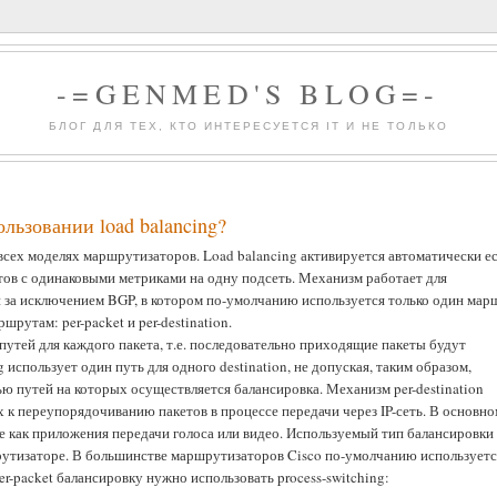
-=GENMED'S BLOG=-
БЛОГ ДЛЯ ТЕХ, КТО ИНТЕРЕСУЕТСЯ IT И НЕ ТОЛЬКО
льзовании load balancing?
всех моделях маршрутизаторов. Load balancing активируется автоматически ес
ов с одинаковыми метриками на одну подсеть. Механизм работает для
 за исключением BGP, в котором по-умолчанию используется только один мар
утам: per-packet и per-destination.
 путей для каждого пакета, т.е. последовательно приходящие пакеты будут
g использует один путь для одного destination, не допуская, таким образом,
 путей на которых осуществляется балансировка. Механизм per-destination
 к переупорядочиванию пакетов в процессе передачи через IP-сеть. В основно
 как приложения передачи голоса или видео. Используемый тип балансировки
шрутизаторе. В большинстве маршрутизаторов Cisco по-умолчанию использует
per-packet балансировку нужно использовать process-switching: