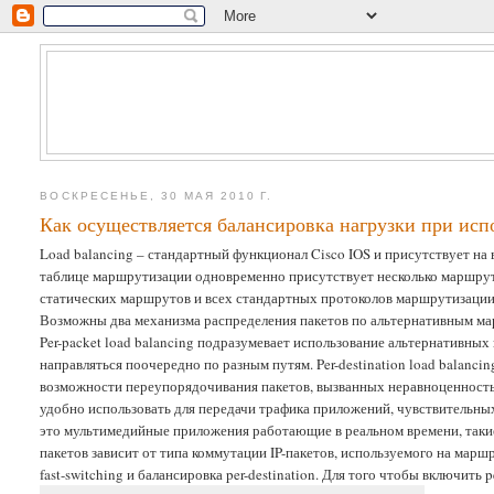
ВОСКРЕСЕНЬЕ, 30 МАЯ 2010 Г.
Как осуществляется балансировка нагрузки при испо
Load balancing – стандартный функционал Cisco IOS и присутствует на 
таблице маршрутизации одновременно присутствует несколько маршрут
статических маршрутов и всех стандартных протоколов маршрутизации
Возможны два механизма распределения пакетов по альтернативным маршр
Per-packet load balancing подразумевает использование альтернативных
направляться поочередно по разным путям. Per-destination load balancin
возможности переупорядочивания пакетов, вызванных неравноценностью
удобно использовать для передачи трафика приложений, чувствительных
это мультимедийные приложения работающие в реальном времени, такие
пакетов зависит от типа коммутации IP-пакетов, используемого на мар
fast-switching и балансировка per-destination. Для того чтобы включить 