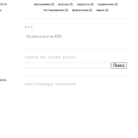
tion
программа
роутер
скорость
сравнение
(3)
(3)
(3)
(3)
r-
тестирование
форензика
экран
(3)
(3)
(3)
RSS
Подписаться на RSS
ПОИСК ПО ЭТОМУ БЛОГУ
mum-
ПОСТОЯННЫЕ ЧИТАТЕЛИ