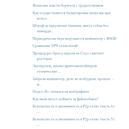
Японские власти борются с трудоголизмом
Как осуществляется балансировка нагрузки при
испол...
Штраф за нарушение тишины, выгул собак без
намордн...
Периодически перезагружается компьютер с BSOD
Сравнение VPN технологий
Процедура сброса пароля на Cisco свитчах/
роутерах
Экспертиза, анализ криптоконтейнеров:
технические ...
Забрали компьютер, дело не возбудили, прошло ...
м...
Отдел «К» попался на контрафакте
Как меня могут поймать за файлообмен?
Безопасность и анонимность в P2p-сетях (часть 6):
...
Безопасность и анонимность в P2p-сетях (часть 5):
...