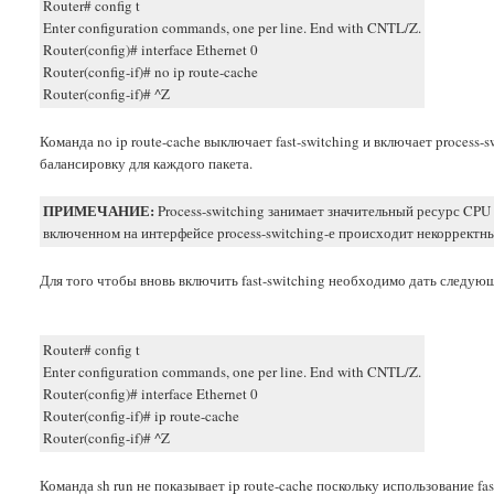
Router# config t
Enter configuration commands, one per line. End with CNTL/Z.
Router(config)# interface Ethernet 0
Router(config-if)# no ip route-cache
Router(config-if)# ^Z
Команда no ip route-cache выключает fast-switching и включает process
балансировку для каждого пакета.
ПРИМЕЧАНИЕ:
Process-switching занимает значительный ресурс CPU
включенном на интерфейсе process-switching-е происходит некорректны
Для того чтобы вновь включить fast-switching необходимо дать следу
Router# config t
Enter configuration commands, one per line. End with CNTL/Z.
Router(config)# interface Ethernet 0
Router(config-if)# ip route-cache
Router(config-if)# ^Z
Команда sh run не показывает ip route-cache поскольку использование f