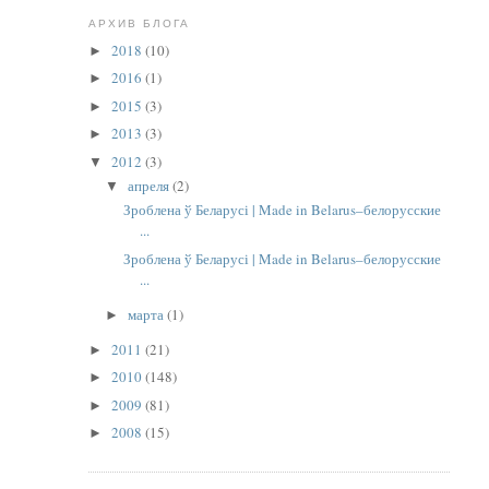
АРХИВ БЛОГА
2018
(10)
►
2016
(1)
►
2015
(3)
►
2013
(3)
►
2012
(3)
▼
апреля
(2)
▼
Зроблена ў Беларусі | Made in Belarus–белорусские
...
Зроблена ў Беларусі | Made in Belarus–белорусские
...
марта
(1)
►
2011
(21)
►
2010
(148)
►
2009
(81)
►
2008
(15)
►