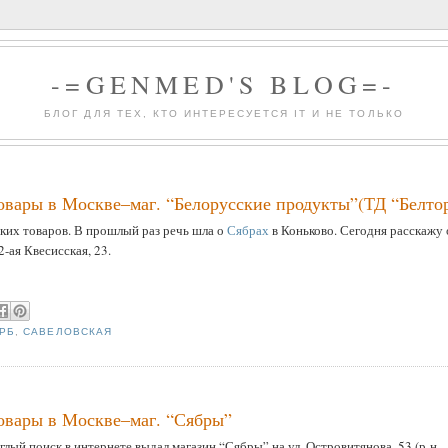
-=GENMED'S BLOG=-
БЛОГ ДЛЯ ТЕХ, КТО ИНТЕРЕСУЕТСЯ IT И НЕ ТОЛЬКО
 товары в Москве–маг. “Белорусские продукты”(ТД “Белто
их товаров. В прошлый раз речь шла о
Сябрах
в Коньково. Сегодня расскажу 
2-ая Квесисская, 23.
РБ
,
САВЕЛОВСКАЯ
 товары в Москве–маг. “Сябры”
лый поиск в интернете выдал магазин “Сябры” на ул. Островитянова, 53 (р-н