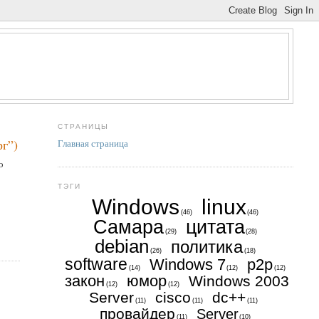
СТРАНИЦЫ
рг”)
Главная страница
о
ТЭГИ
Windows
linux
(46)
(46)
Самара
цитата
(29)
(28)
debian
политика
(26)
(18)
software
Windows 7
p2p
(14)
(12)
(12)
закон
юмор
Windows 2003
(12)
(12)
Server
cisco
dc++
(11)
(11)
(11)
провайдер
Server
(11)
(10)