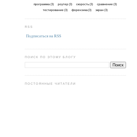
программа
роутер
скорость
сравнение
(3)
(3)
(3)
(3)
тестирование
форензика
экран
(3)
(3)
(3)
RSS
Подписаться на RSS
ПОИСК ПО ЭТОМУ БЛОГУ
ПОСТОЯННЫЕ ЧИТАТЕЛИ