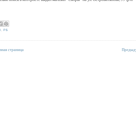
Ы
,
РБ
вная страница
Предыд