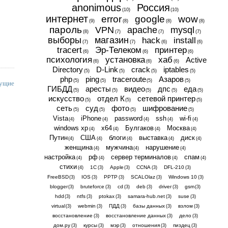
anonimous
Россия
(10)
(10)
интернет
error
google
wow
(9)
(8)
(8)
(8)
пароль
VPN
apache
mysql
(8)
(7)
(7)
(7)
выборы
магазин
hack
install
(7)
(7)
(6)
(6)
tracert
Эр-Телеком
принтер
(6)
(6)
(6)
психология
установка
хаб
Active
(6)
(6)
(6)
Directory
D-Link
crack
iptables
(5)
(5)
(5)
(5)
php
ping
traceroute
Азаров
(5)
(5)
(5)
(5)
ущие
ГИБДД
аресты
видео
дпс
еда
(5)
(5)
(5)
(5)
(5)
искусство
отдел К
сетевой принтер
(5)
(5)
(5)
сеть
суд
фото
шифрование
(5)
(5)
(5)
(5)
Vista
iPhone
password
ssh
wi-fi
(4)
(4)
(4)
(4)
(4)
windows xp
x64
Булгаков
Москва
(4)
(4)
(4)
(4)
Путин
США
блоги
выставка
диск
(4)
(4)
(4)
(4)
(4)
женщина
мужчина
нарушение
(4)
(4)
(4)
настройка
рф
сервер терминалов
спам
(4)
(4)
(4)
(4)
стихи
1С
Apple
CCNA
DFL-210
(4)
(3)
(3)
(3)
(3)
FreeBSD
IOS
PPTP
SCALOlaz
Windows 10
(3)
(3)
(3)
(3)
(3)
blogger
bruteforce
cd
deb
driver
gsm
(3)
(3)
(3)
(3)
(3)
(3)
hdd
ntfs
ptokax
samara-hub.net
suse
(3)
(3)
(3)
(3)
(3)
virtual
webmin
ПДД
базы данных
взлом
(3)
(3)
(3)
(3)
(3)
восстановление
восстановление данных
дело
(3)
(3)
(3)
дом.ру
курсы
мэр
отношения
пиздец
(3)
(3)
(3)
(3)
(3)