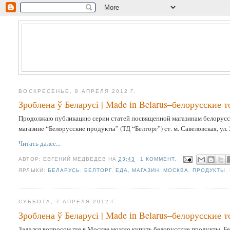
ВОСКРЕСЕНЬЕ, 8 АПРЕЛЯ 2012 Г.
Зроблена ў Беларусі | Made in Belarus–белорусские
Продолжаю публикацию серии статей посвященной магазинам белорусск
магазине “Белорусские продукты” (ТД “Белторг”) ст. м. Савеловская, ул. 
Читать далее...
АВТОР:
ЕВГЕНИЙ МЕДВЕДЕВ
НА
23:43
1 КОММЕНТ.
ЯРЛЫКИ:
БЕЛАРУСЬ
,
БЕЛТОРГ
,
ЕДА
,
МАГАЗИН
,
МОСКВА
,
ПРОДУКТЫ
,
СУББОТА, 7 АПРЕЛЯ 2012 Г.
Зроблена ў Беларусі | Made in Belarus–белорусские
Задался вопросом где в Москве можно купить белорусские продукты. Бег