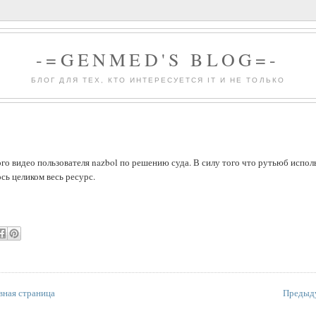
-=GENMED'S BLOG=-
БЛОГ ДЛЯ ТЕХ, КТО ИНТЕРЕСУЕТСЯ IT И НЕ ТОЛЬКО
кого видео пользователя nazbol по решению суда. В силу того что рутьюб испол
лось целиком весь ресурс.
вная страница
Предыд