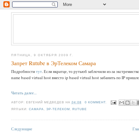
ПЯТНИЦА, 9 ОКТЯБРЯ 2009 Г.
Запрет Rutube в ЭрТелеком Самара
Подробности
тут
. Если вкратце, то рутьюб заблочили из-за экстремист
name based virtual host вместо ip based virtual host забанить по IP приш
Читать далее...
АВТОР:
ЕВГЕНИЙ МЕДВЕДЕВ
НА
04:08
0 КОММЕНТ.
ЯРЛЫКИ:
САМАРА
,
ЭР-ТЕЛЕКОМ
,
RUTUBE
Следующие
Гла