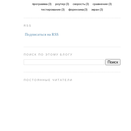
программа
роутер
скорость
сравнение
(3)
(3)
(3)
(3)
тестирование
форензика
экран
(3)
(3)
(3)
RSS
Подписаться на RSS
ПОИСК ПО ЭТОМУ БЛОГУ
ПОСТОЯННЫЕ ЧИТАТЕЛИ