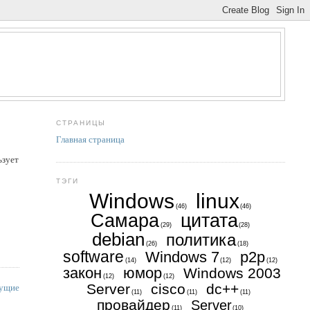
СТРАНИЦЫ
Главная страница
ьзует
ТЭГИ
Windows
linux
(46)
(46)
Самара
цитата
(29)
(28)
debian
политика
(26)
(18)
software
Windows 7
p2p
(14)
(12)
(12)
закон
юмор
Windows 2003
(12)
(12)
Server
cisco
dc++
ущие
(11)
(11)
(11)
провайдер
Server
(11)
(10)