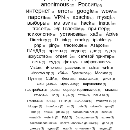
anonimous
Россия
(10)
(10)
интернет
error
google
wow
(9)
(8)
(8)
(8)
пароль
VPN
apache
mysql
(8)
(7)
(7)
(7)
выборы
магазин
hack
install
(7)
(7)
(6)
(6)
tracert
Эр-Телеком
принтер
(6)
(6)
(6)
психология
установка
хаб
Active
(6)
(6)
(6)
Directory
D-Link
crack
iptables
(5)
(5)
(5)
(5)
php
ping
traceroute
Азаров
(5)
(5)
(5)
(5)
ГИБДД
аресты
видео
дпс
еда
(5)
(5)
(5)
(5)
(5)
искусство
отдел К
сетевой принтер
(5)
(5)
(5)
сеть
суд
фото
шифрование
(5)
(5)
(5)
(5)
Vista
iPhone
password
ssh
wi-fi
(4)
(4)
(4)
(4)
(4)
windows xp
x64
Булгаков
Москва
(4)
(4)
(4)
(4)
Путин
США
блоги
выставка
диск
(4)
(4)
(4)
(4)
(4)
женщина
мужчина
нарушение
(4)
(4)
(4)
настройка
рф
сервер терминалов
спам
(4)
(4)
(4)
(4)
стихи
1С
Apple
CCNA
DFL-210
(4)
(3)
(3)
(3)
(3)
FreeBSD
IOS
PPTP
SCALOlaz
Windows 10
(3)
(3)
(3)
(3)
(3)
blogger
bruteforce
cd
deb
driver
gsm
(3)
(3)
(3)
(3)
(3)
(3)
hdd
ntfs
ptokax
samara-hub.net
suse
(3)
(3)
(3)
(3)
(3)
virtual
webmin
ПДД
базы данных
взлом
(3)
(3)
(3)
(3)
(3)
восстановление
восстановление данных
дело
(3)
(3)
(3)
дом.ру
курсы
мэр
отношения
пиздец
(3)
(3)
(3)
(3)
(3)