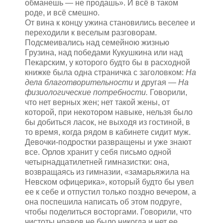
обманешь — не продашь». И всё в таком
роде, и всё смешно.
От вина к концу ужина становились веселее и
переходили к веселым разговорам.
Подсмеивались над семейною жизнью
Грузина, над победами Кукушкина или над
Пекарским, у которого будто бы в расходной
книжке была одна страничка с заголовком:
На
дела благотворительности
и другая —
На
физиологические потребности.
Говорили,
что нет верных жен; нет такой жены, от
которой, при некотором навыке, нельзя было
бы добиться ласок, не выходя из гостиной, в
то время, когда рядом в кабинете сидит муж.
Девочки-подростки развращены и уже знают
все. Орлов хранит у себя письмо одной
четырнадцатилетней гимназистки: она,
возвращаясь из гимназии, «замарьяжила на
Невском офицерика», который будто бы увел
ее к себе и отпустил только поздно вечером, а
она поспешила написать об этом подруге,
чтобы поделиться восторгами. Говорили, что
чистоты нравов не было никогда и нет ее,