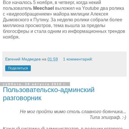
Все началось 5 ноября, в четверг, когда некий
пользователь
Meechael
выложил на Youtube два ролика
с «видеообращением» майора милиции Алексея
Дымовского к Путину. За неделю ролики собрали более
миллиона просмотров, тема вышла за пределы
блогосферы и стала одним из информационных трендов
ноября.
Евгений Медведев
на
01:59
1 комментарий:
Поделиться
суббота, 28 августа 2010 г.
Пользовательско-админский
разговорник
Не мог пройти мимо столь славного боянчика...
Типа эпиграф. :-)
Каждый системный администратор, в ведении которого