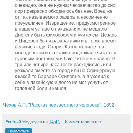
очевидно, она не нужна; человечество до сих
пор прекрасно обходилось без нее. Вред же
от так называемого разврата несомненно
преувеличен. Извращение, предусмотренное
в нашем уставе о наказаниях, не мешало
Диогену быть философом и учителем; Цезарь
и Цицерон были развратники и в то же время
великие люди. Старик Катон женился на
молоденькой и все-таки продолжал считаться
суровым постником и блюстителем нравов. В
три или четыре часа гости расходились или
уезжали вместе за город или на Офицерскую
к какой-то Варваре Осиповне, а я уходил к
себе в лакейскую и долго не мог уснуть от
головной боли и кашля.
Чехов А.П. "Рассказ неизвестного человека", 1892
Евгений Медведев
на
14:49
Комментариев нет:
Поделиться