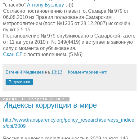
"спасибо"
Антону Буслову
. :-)))
Согласно постановлению главы г. о. Самара № 979 от
06.08.2010 из Правил пользования Самарским
метрополитеном (пост. №1235 от 28.12.2007) исключён
пункт 3.5.15.
Постановление № 979 опубликовано в Самарской газете
от 11 августа 2010 г № 149(4419) и вступает в законную
силу с момента опубликования.
Скан СГ
с постановлением. (5 Мб)
Евгений Медведев
на
13:13
Комментариев нет:
Поделиться
среда, 11 августа 2010 г.
Индексы коррупции в мире
http://www.transparency.org/policy_research/surveys_indice
s/cpi/2009
Россия в индексе коррупционности в 2009 заняла 146