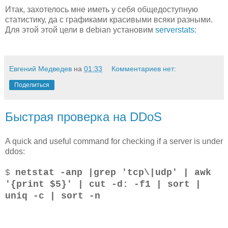
Итак, захотелось мне иметь у себя общедоступную
статистику, да с графиками красивыми всяки разными.
Для этой этой цели в debian установим
serverstats
:
Евгений Медведев
на
01:33
Комментариев нет:
Поделиться
Быстрая проверка на DDoS
A quick and useful command for checking if a server is under
ddos:
netstat -anp |grep 'tcp\|udp' | awk
$
'{print $5}' | cut -d: -f1 | sort |
uniq -c | sort -n