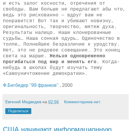
и есть залог косности, отречения от
свободы. Вам больше не предлагают абы что,
ведь это рискованно — вдруг вам не
понравится! Вот так и убивают новизну,
оригинальность, творчество, мятеж духа.
Результаты налицо. Наши клонированные
судьбы… Наша сонная одурь… Одиночество в
толпе… Полнейшее безразличие к уродству.
Нет, это не рядовое совещание. Это конец
света на марше.
Нельзя одновременно
прогибаться под мир и менять его
. Когда-
нибудь в школах будут изучать тему
«Самоуничтожение демократии».
Ф.Бегбедер "99 франков"
, 2000
Евгений Медведев
на
02:56
Комментариев нет:
Поделиться
США начинают информационную