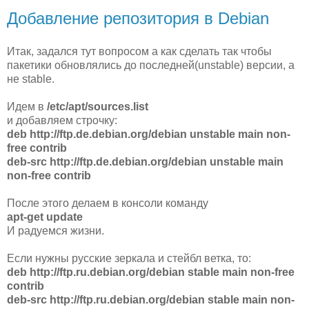
Добавление репозитория в Debian
Итак, задался тут вопросом а как сделать так чтобы
пакетики обновлялись до последней(unstable) версии, а
не stable.
Идем в
/etc/apt/sources.list
и добавляем строчку:
deb http://ftp.de.debian.org/debian unstable main non-
free contrib
deb-src http://ftp.de.debian.org/debian unstable main
non-free contrib
После этого делаем в консоли команду
apt-get update
И радуемся жизни.
Если нужны русские зеркала и стейбл ветка, то:
deb http://ftp.ru.debian.org/debian stable main non-free
contrib
deb-src http://ftp.ru.debian.org/debian stable main non-