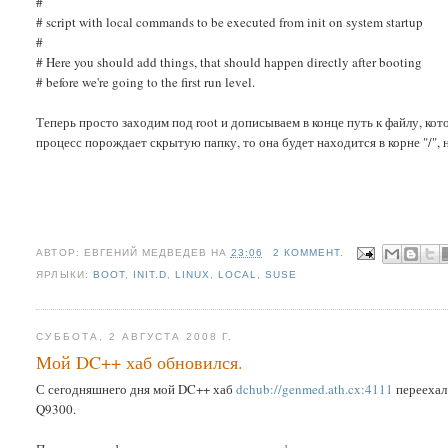
#
# script with local commands to be executed from init on system startup
#
# Here you should add things, that should happen directly after booting
# before we're going to the first run level.
Теперь просто заходим под root и дописываем в конце путь к файлу, кот
процесс порождает скрытую папку, то она будет находится в корне "/", на
АВТОР:
ЕВГЕНИЙ МЕДВЕДЕВ
НА
23:06
2 КОММЕНТ.
ЯРЛЫКИ:
BOOT
,
INIT.D
,
LINUX
,
LOCAL
,
SUSE
СУББОТА, 2 АВГУСТА 2008 Г.
Мой DC++ хаб обновился.
С сегодняшнего дня мой DC++ хаб
dchub://genmed.ath.cx:4111
переехал 
Q9300.