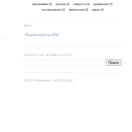
программа
роутер
скорость
сравнение
(3)
(3)
(3)
(3)
тестирование
форензика
экран
(3)
(3)
(3)
RSS
Подписаться на RSS
ПОИСК ПО ЭТОМУ БЛОГУ
ПОСТОЯННЫЕ ЧИТАТЕЛИ