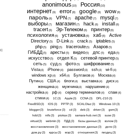
anonimous
Россия
(10)
(10)
интернет
error
google
wow
(9)
(8)
(8)
(8)
пароль
VPN
apache
mysql
(8)
(7)
(7)
(7)
выборы
магазин
hack
install
(7)
(7)
(6)
(6)
tracert
Эр-Телеком
принтер
(6)
(6)
(6)
психология
установка
хаб
Active
(6)
(6)
(6)
Directory
D-Link
crack
iptables
(5)
(5)
(5)
(5)
php
ping
traceroute
Азаров
(5)
(5)
(5)
(5)
01
ГИБДД
аресты
видео
дпс
еда
(5)
(5)
(5)
(5)
(5)
искусство
отдел К
сетевой принтер
(5)
(5)
(5)
сеть
суд
фото
шифрование
(5)
(5)
(5)
(5)
Vista
iPhone
password
ssh
wi-fi
(4)
(4)
(4)
(4)
(4)
windows xp
x64
Булгаков
Москва
(4)
(4)
(4)
(4)
Путин
США
блоги
выставка
диск
(4)
(4)
(4)
(4)
(4)
женщина
мужчина
нарушение
(4)
(4)
(4)
настройка
рф
сервер терминалов
спам
(4)
(4)
(4)
(4)
стихи
1С
Apple
CCNA
DFL-210
(4)
(3)
(3)
(3)
(3)
FreeBSD
IOS
PPTP
SCALOlaz
Windows 10
(3)
(3)
(3)
(3)
(3)
blogger
bruteforce
cd
deb
driver
gsm
(3)
(3)
(3)
(3)
(3)
(3)
hdd
ntfs
ptokax
samara-hub.net
suse
(3)
(3)
(3)
(3)
(3)
virtual
webmin
ПДД
базы данных
взлом
(3)
(3)
(3)
(3)
(3)
восстановление
восстановление данных
дело
(3)
(3)
(3)
дом.ру
курсы
мэр
отношения
пиздец
(3)
(3)
(3)
(3)
(3)