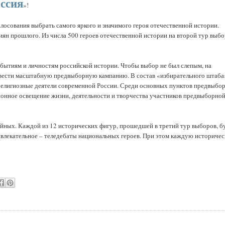
ссия
»!
лосования выбрать самого яркого и значимого героя отечественной истории.
иян прошлого. Из числа 500 героев отечественной истории на второй тур выб
бытиям и личностям российской истории. Чтобы выбор не был слепым, на
т вести масштабную предвыборную кампанию. В состав «избирательного штаба
 религиозные деятели современной России. Среди основных пунктов предвыбо
ионное освещение жизни, деятельности и творчества участников предвыборно
ойных. Каждой из 12 исторических фигур, прошедшей в третий тур выборов, б
 увлекательное – теледебаты национальных героев. При этом каждую историче