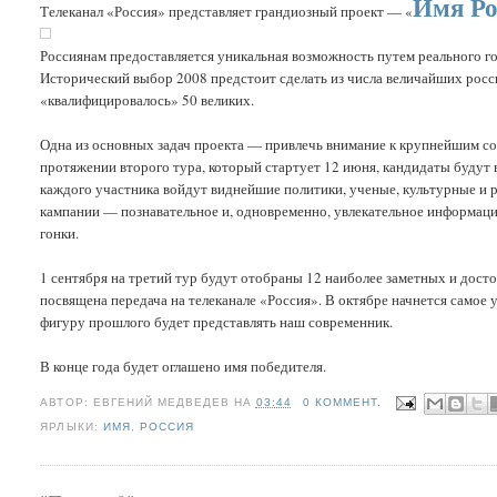
Имя Ро
Телеканал «Россия» представляет грандиозный проект — «
Россиянам предоставляется уникальная возможность путем реального го
Исторический выбор 2008 предстоит сделать из числа величайших росс
«квалифицировалось» 50 великих.
Одна из основных задач проекта — привлечь внимание к крупнейшим со
протяжении второго тура, который стартует 12 июня, кандидаты буду
каждого участника войдут виднейшие политики, ученые, культурные и
кампании — познавательное и, одновременно, увлекательное информац
гонки.
1 сентября на третий тур будут отобраны 12 наиболее заметных и дост
посвящена передача на телеканале «Россия». В октябре начнется самое
фигуру прошлого будет представлять наш современник.
В конце года будет оглашено имя победителя.
АВТОР:
ЕВГЕНИЙ МЕДВЕДЕВ
НА
03:44
0 КОММЕНТ.
ЯРЛЫКИ:
ИМЯ
,
РОССИЯ