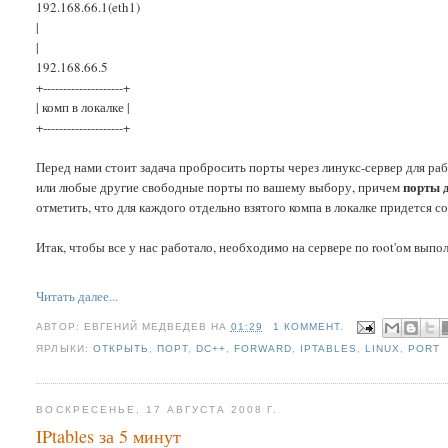
192.168.66.1(eth1)
|
|
192.168.66.5
+--------------------+
| комп в локалке |
+--------------------+
Перед нами стоит задача пробросить порты через линукс-сервер для ра
порты 
или любые другие свободные порты по вашему выбору, причем
отметить, что для каждого отдельно взятого компа в локалке придется с
Итак, чтобы все у нас работало, необходимо на сервере по root'ом вып
Читать далее...
АВТОР:
ЕВГЕНИЙ МЕДВЕДЕВ
НА
01:29
1 КОММЕНТ.
ЯРЛЫКИ:
ОТКРЫТЬ
,
ПОРТ
,
DC++
,
FORWARD
,
IPTABLES
,
LINUX
,
PORT
ВОСКРЕСЕНЬЕ, 17 АВГУСТА 2008 Г.
IPtables за 5 минут