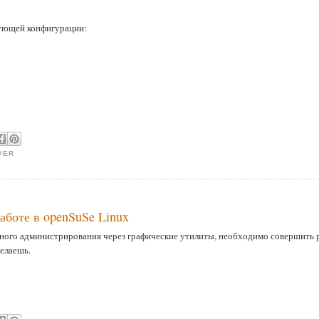
дующей конфигурации:
VER
аботе в openSuSe Linux
енного администрирования через графические утилиты, необходимо совершить 
делаешь.