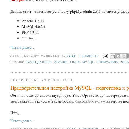
Данная статья описывает установку phpMyAdmin 2.8.1 на систему сле
Apache 1.3.33
MySQL 4.0.26
PHP 4.3.11
OS Unix
Читать далее...
АВТОР:
ЕВГЕНИЙ МЕДВЕДЕВ
НА
01:15
3 КОММЕНТ.
ЯРЛЫКИ:
БАЗЫ ДАННЫХ
,
APACHE
,
LINUX
,
MYSQL
,
PHPMYADMIN
,
SER
ВОСКРЕСЕНЬЕ, 29 ИЮНЯ 2008 Г.
Предварительная настройка MySQL - подготовка к р
Обычно после установки mysql через Yast в OpenSuse, до непосредств
телодвижений в консоле (так нелюбимой многими), тут уж ничего не по
Итак,
Читать далее...