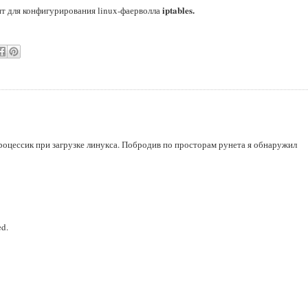
iptables.
пт для конфигурирования linux-фаерволла
 процессик при загрузке линукса. Побродив по просторам рунета я обнаружил
ed.