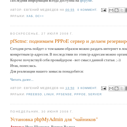
Последняя информация всегда доступна на
форуме
.
АВТОР:
ЕВГЕНИЙ МЕДВЕДЕВ
НА
00:55
0 КОММЕНТ.
ЯРЛЫКИ:
ХАБ
,
DC++
ВОСКРЕСЕНЬЕ, 27 ИЮЛЯ 2008 Г.
pfSense: поднимаем PPPoE сервер и делаем резервир
Сегодня речь пойдет о том каким образом можно раздать интернет в лок
конкретным ip-адресом. В последствии по этим ip-адресам можно органи
Короче почувствуй себя провайдером - вот смысл данной статьи. ;-))
Итак, понеслась.
Для реализации нашего замысла понадобятся:
Читать далее...
АВТОР:
ЕВГЕНИЙ МЕДВЕДЕВ
НА
13:50
3 КОММЕНТ.
ЯРЛЫКИ:
FREEBSD
,
LINUX
,
PFSENSE
,
PPPOE
,
SERVER
ПОНЕДЕЛЬНИК, 30 ИЮНЯ 2008 Г.
Установка phpMyAdmin для "чайников"
Авторы:
Иван Шумилов, Виктор Волков