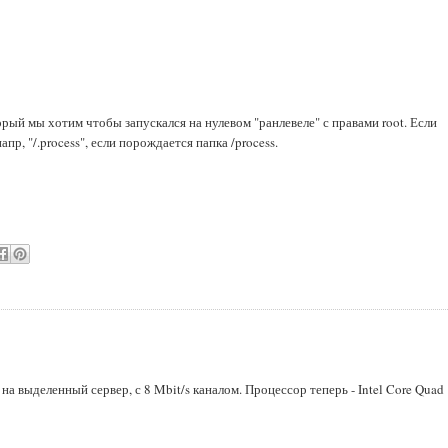
орый мы хотим чтобы запускался на нулевом "ранлевеле" с правами root. Если
пр, "/.process", если порождается папка /process.
на выделенный сервер, с 8 Mbit/s каналом. Процессор теперь - Intel Core Quad