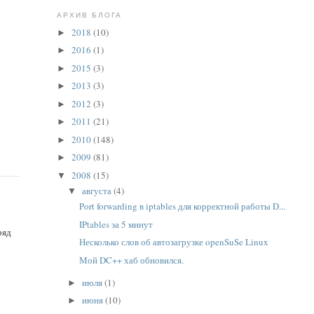
АРХИВ БЛОГА
2018
(10)
►
2016
(1)
►
2015
(3)
►
2013
(3)
►
2012
(3)
►
2011
(21)
►
2010
(148)
►
2009
(81)
►
2008
(15)
▼
августа
(4)
▼
Port forwarding в iptables для корректной работы D...
IPtables за 5 минут
ряд
Несколько слов об автозагрузке openSuSe Linux
Мой DC++ хаб обновился.
июля
(1)
►
июня
(10)
►