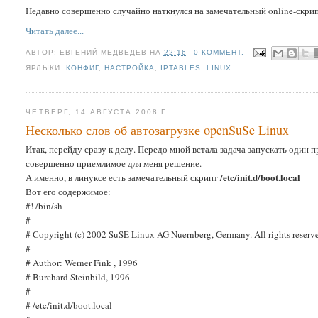
Недавно совершенно случайно наткнулся на замечательный online-скри
Читать далее...
АВТОР:
ЕВГЕНИЙ МЕДВЕДЕВ
НА
22:16
0 КОММЕНТ.
ЯРЛЫКИ:
КОНФИГ
,
НАСТРОЙКА
,
IPTABLES
,
LINUX
ЧЕТВЕРГ, 14 АВГУСТА 2008 Г.
Несколько слов об автозагрузке openSuSe Linux
Итак, перейду сразу к делу. Передо мной встала задача запускать один
совершенно приемлимое для меня решение.
/etc/init.d/boot.local
А именно, в линуксе есть замечательный скрипт
Вот его содержимое:
#! /bin/sh
#
# Copyright (c) 2002 SuSE Linux AG Nuernberg, Germany. All rights reserv
#
# Author: Werner Fink
, 1996
# Burchard Steinbild, 1996
#
# /etc/init.d/boot.local