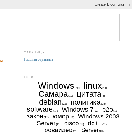
СТРАНИЦЫ
им
Главная страница
ТЭГИ
Windows
linux
(46)
(46)
Самара
цитата
(29)
(28)
debian
политика
(26)
(18)
software
Windows 7
p2p
(14)
(12)
(12)
закон
юмор
Windows 2003
(12)
(12)
Server
cisco
dc++
(11)
(11)
(11)
провайдер
Server
(11)
(10)