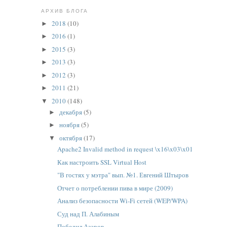
АРХИВ БЛОГА
2018
(10)
►
2016
(1)
►
2015
(3)
►
2013
(3)
►
2012
(3)
►
2011
(21)
►
2010
(148)
▼
декабря
(5)
►
ноября
(5)
►
октября
(17)
▼
Apache2 Invalid method in request \x16\x03\x01
Как настроить SSL Virtual Host
"В гостях у мэтра" вып. №1. Евгений Штыров
Отчет о потреблении пива в мире (2009)
Анализ безопасности Wi-Fi сетей (WEP/WPA)
Суд над П. Алабиным
Победил Азаров