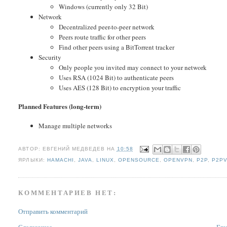
Windows (currently only 32 Bit)
Network
Decentralized peer-to-peer network
Peers route traffic for other peers
Find other peers using a BitTorrent tracker
Security
Only people you invited may connect to your network
Uses RSA (1024 Bit) to authenticate peers
Uses AES (128 Bit) to encryption your traffic
Planned Features (long-term)
Manage multiple networks
АВТОР:
ЕВГЕНИЙ МЕДВЕДЕВ
НА
10:58
ЯРЛЫКИ:
HAMACHI
,
JAVA
,
LINUX
,
OPENSOURCE
,
OPENVPN
,
P2P
,
P2P
КОММЕНТАРИЕВ НЕТ:
Отправить комментарий