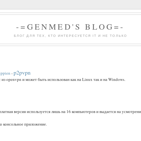
-=GENMED'S BLOG=-
БЛОГ ДЛЯ ТЕХ, КТО ИНТЕРЕСУЕТСЯ IT И НЕ ТОЛЬКО
p2pvpn
ippien
-
из openvpn и может быть использован как на Linux так и на Windows.
платная версия используется лишь на 16 компьютеров и выдается на усмотрен
ко консольное приложение.