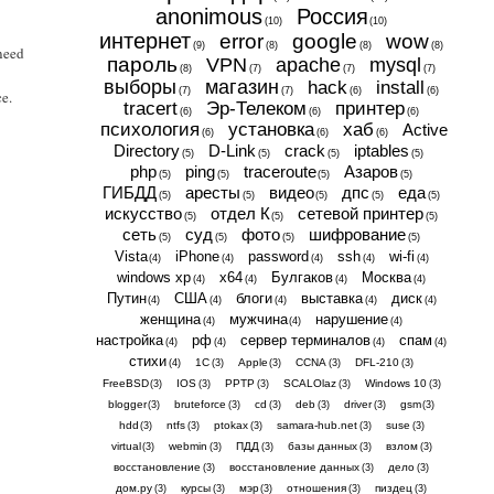
anonimous
Россия
(10)
(10)
интернет
error
google
wow
(9)
(8)
(8)
(8)
 need
пароль
VPN
apache
mysql
(8)
(7)
(7)
(7)
выборы
магазин
hack
install
(7)
(7)
(6)
(6)
ce.
tracert
Эр-Телеком
принтер
(6)
(6)
(6)
психология
установка
хаб
Active
(6)
(6)
(6)
Directory
D-Link
crack
iptables
(5)
(5)
(5)
(5)
php
ping
traceroute
Азаров
(5)
(5)
(5)
(5)
ГИБДД
аресты
видео
дпс
еда
(5)
(5)
(5)
(5)
(5)
искусство
отдел К
сетевой принтер
(5)
(5)
(5)
сеть
суд
фото
шифрование
(5)
(5)
(5)
(5)
Vista
iPhone
password
ssh
wi-fi
(4)
(4)
(4)
(4)
(4)
windows xp
x64
Булгаков
Москва
(4)
(4)
(4)
(4)
Путин
США
блоги
выставка
диск
(4)
(4)
(4)
(4)
(4)
женщина
мужчина
нарушение
(4)
(4)
(4)
настройка
рф
сервер терминалов
спам
(4)
(4)
(4)
(4)
стихи
1С
Apple
CCNA
DFL-210
(4)
(3)
(3)
(3)
(3)
FreeBSD
IOS
PPTP
SCALOlaz
Windows 10
(3)
(3)
(3)
(3)
(3)
blogger
bruteforce
cd
deb
driver
gsm
(3)
(3)
(3)
(3)
(3)
(3)
hdd
ntfs
ptokax
samara-hub.net
suse
(3)
(3)
(3)
(3)
(3)
virtual
webmin
ПДД
базы данных
взлом
(3)
(3)
(3)
(3)
(3)
восстановление
восстановление данных
дело
(3)
(3)
(3)
дом.ру
курсы
мэр
отношения
пиздец
(3)
(3)
(3)
(3)
(3)