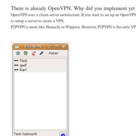
There is already OpenVPN. Why did you implement yet
OpenVPN uses a client-server architecture. If you want to set up an OpenVPN
to setup a server to create a VPN.
P2PVPN is more like Hamachi or Wippien. However, P2PVPN is the only VPN 