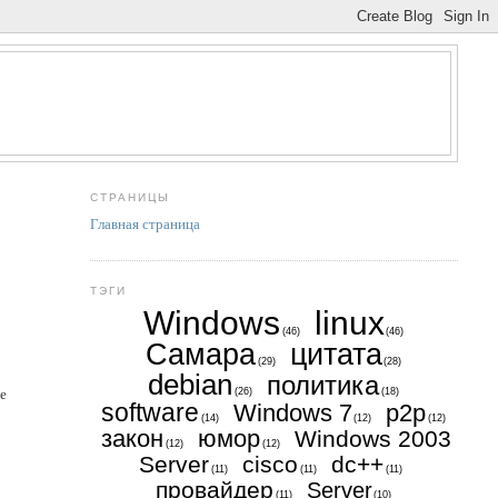
СТРАНИЦЫ
Главная страница
ТЭГИ
Windows
linux
(46)
(46)
Самара
цитата
(29)
(28)
debian
политика
ие
(26)
(18)
software
Windows 7
p2p
(14)
(12)
(12)
закон
юмор
Windows 2003
(12)
(12)
Server
cisco
dc++
(11)
(11)
(11)
провайдер
Server
(11)
(10)