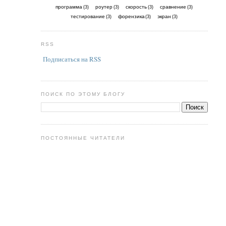
программа
роутер
скорость
сравнение
(3)
(3)
(3)
(3)
тестирование
форензика
экран
(3)
(3)
(3)
RSS
Подписаться на RSS
ПОИСК ПО ЭТОМУ БЛОГУ
ПОСТОЯННЫЕ ЧИТАТЕЛИ