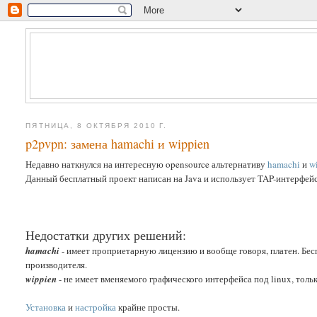
ПЯТНИЦА, 8 ОКТЯБРЯ 2010 Г.
p2pvpn: замена hamachi и wippien
Недавно наткнулся на интересную opensource альтернативу
hamachi
и
w
Данный бесплатный проект написан на Java и использует TAP-интерфейс 
Недостатки других решений:
hamachi
- имеет проприетарную лицензию и вообще говоря, платен. Бес
производителя.
wippien
- не имеет вменяемого графического интерфейса под linux, толь
Установка
и
настройка
крайне просты.