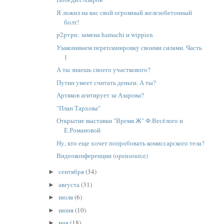
Я ложил на вас свой огромный железобетонный
болт!
p2pvpn: замена hamachi и wippien
Узакониваем перепланировку своими силами. Часть
1
А ты знаешь своего участкового?
Путин умеет считать деньги. А ты?
Артяков агитирует за Азарова?
"План Тархова"
Открытие выставки "Время Ж" Ф.Весёлого и
Е.Романовой
Ну, кто еще хочет попробовать комиссарского тела?
Видеоконференции (opensource)
сентября
(34)
►
августа
(31)
►
июля
(6)
►
июня
(10)
►
мая
(18)
►