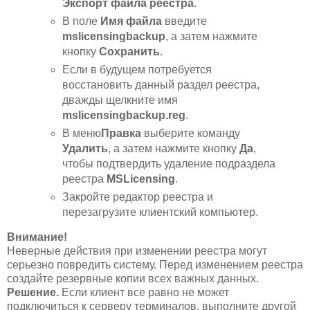
Экспорт файла реестра
.
В поле
Имя файла
введите
mslicensingbackup
, а затем нажмите
кнопку
Сохранить
.
Если в будущем потребуется
восстановить данный раздел реестра,
дважды щелкните имя
mslicensingbackup.reg
.
В меню
Правка
выберите команду
Удалить
, а затем нажмите кнопку
Да
,
чтобы подтвердить удаление подраздела
реестра
MSLicensing
.
Закройте редактор реестра и
перезагрузите клиентский компьютер.
Внимание!
Неверные действия при изменении реестра могут
серьезно повредить систему. Перед изменением реестра
создайте резервные копии всех важных данных.
Решение.
Если клиент все равно не может
подключиться к серверу терминалов, выполните другой