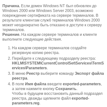
Причина.
Если домен Windows NT был обновлен до
Windows 2000 или Windows Server 2003, возможно
повреждение сертификата на сервере терминалов. В
результате клиентам служб терминалов Windows 2000
может неоднократно быть отказано в доступе к серверу
терминалов.
Решение.
На каждом сервере терминалов и клиенте
выполните следующие действия.
На каждом сервере терминалов создайте
резервную копию реестра.
Перейдите к следующему подразделу реестра:
HKLM\SYSTEM\CurrentControlSet\Services\TermS
ervices\Parameters
.
В меню
Реестр
выберите команду
Экспорт файла
реестра
.
В поле
Имя файла
введите
exported-parameters
,
а затем нажмите кнопку
Сохранить
.
Чтобы в будущем восстановить данный подраздел
реестра, дважды щелкните файл
exported-
parameters.reg
.