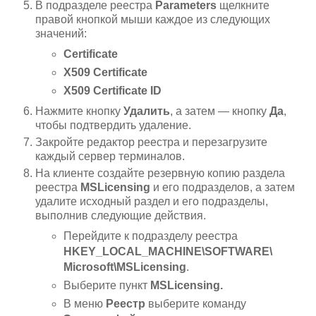
В подразделе реестра
Parameters
щелкните
правой кнопкой мыши каждое из следующих
значений:
Certificate
X509 Certificate
X509 Certificate ID
Нажмите кнопку
Удалить
, а затем — кнопку
Да
,
чтобы подтвердить удаление.
Закройте редактор реестра и перезагрузите
каждый сервер терминалов.
На клиенте создайте резервную копию раздела
реестра
MSLicensing
и его подразделов, а затем
удалите исходный раздел и его подразделы,
выполнив следующие действия.
Перейдите к подразделу реестра
HKEY_LOCAL_MACHINE\SOFTWARE\
Microsoft\MSLicensing
.
Выберите пункт
MSLicensing.
В меню
Реестр
выберите команду