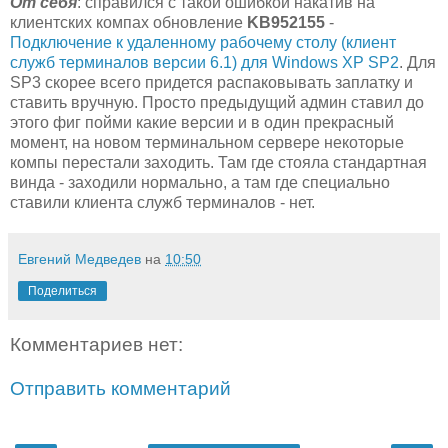
От себя
: справился с такой ошибкой накатив на
клиентских компах обновление
KB952155
-
Подключение к удаленному рабочему столу (клиент
служб терминалов версии 6.1) для Windows XP SP2
. Для
SP3 скорее всего придется распаковывать заплатку и
ставить вручную. Просто предыдущий админ ставил до
этого фиг пойми какие версии и в один прекрасный
момент, на новом терминальном сервере некоторые
компы перестали заходить. Там где стояла стандартная
винда - заходили нормально, а там где специально
ставили клиента служб терминалов - нет.
Евгений Медведев
на
10:50
Поделиться
Комментариев нет:
Отправить комментарий