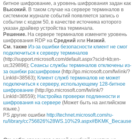
битное шифрование, а уровень шифрования задан как
Высокий
. В таком случае на сервере терминалов в
системном журнале событий появляется запись о
событии с кодом 50, в качестве источника которого
указан драйвер устройства терминала.
Решение.
На сервере терминалов измените уровень
шифрования RDP на
Средний
или
Низкий
.
См. также
Из-за ошибки безопасности клиент не смог
подключиться к серверу терминалов
(http://support.microsoft.com/default.aspx?scid=kb;en-
us;329896);
Сеансы службы терминалов отключены из-
за ошибки расшифровки
(http://go.microsoft.com/fwlink/?
LinkId=38563);
Клиент служб терминалов не может
подключиться к серверу, использующему 128-битное
шифрование
(http://go.microsoft.com/fwlink/?
LinkId=38559);
Настройка проверки подлинности и
шифрования на сервере
(Может быть на английском
языке.)
PS другие ошибки
http://technet.microsoft.com/ru-
ru/library/cc756826%28WS.10%29.aspx#BKMK_Because