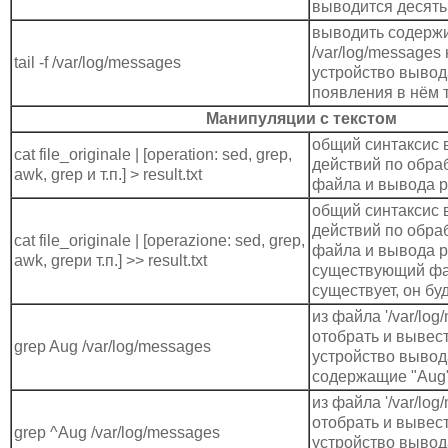
выводится десять
выводить содерж
/var/log/messages
tail -f /var/log/messages
устройство вывод
появления в нём т
Манипуляции с текстом
общий синтаксис
cat file_originale | [operation: sed, grep,
действий по обра
awk, grep и т.п.] > result.txt
файла и вывода р
общий синтаксис
действий по обра
cat file_originale | [operazione: sed, grep,
файла и вывода р
awk, grepи т.п.] >> result.txt
существующий фа
существует, он бу
из файла '/var/log
отобрать и вывес
grep Aug /var/log/messages
устройство вывод
содержащие "Aug
из файла '/var/log
отобрать и вывес
grep ^Aug /var/log/messages
устройство вывод