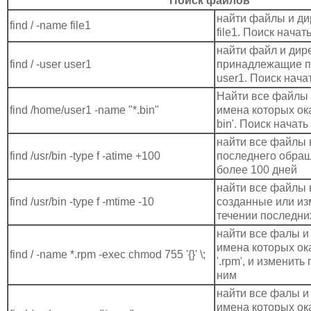
Поиск файлов
найти файлы и ди
find / -name file1
file1. Поиск начать
найти файл и дир
find / -user user1
принадлежащие п
user1. Поиск начат
Найти все файлы 
find /home/user1 -name "*.bin"
имена которых ока
bin'. Поиск начать 
найти все файлы в 
find /usr/bin -type f -atime +100
последнего обращ
более 100 дней
найти все файлы в 
find /usr/bin -type f -mtime -10
созданные или и
течении последни
найти все фалы и
имена которых ок
find / -name *.rpm -exec chmod 755 '{}' \;
'.rpm', и изменить
ним
найти все фалы и
имена которых ок