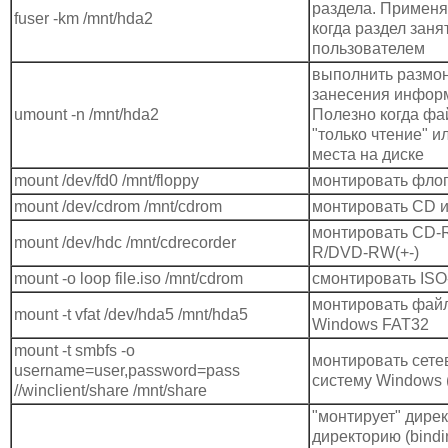
раздела. Применяе
fuser -km /mnt/hda2
когда раздел заня
пользователем
выполнить размо
занесения информа
umount -n /mnt/hda2
Полезно когда фа
"только чтение" и
места на диске
mount /dev/fd0 /mnt/floppy
монтировать фло
mount /dev/cdrom /mnt/cdrom
монтировать CD 
монтировать CD-
mount /dev/hdc /mnt/cdrecorder
R/DVD-RW(+-)
mount -o loop file.iso /mnt/cdrom
смонтировать ISO
монтировать фай
mount -t vfat /dev/hda5 /mnt/hda5
Windows FAT32
mount -t smbfs -o
монтировать сет
username=user,password=pass
систему Windows 
//winclient/share /mnt/share
"монтирует" дире
директорию (bindi