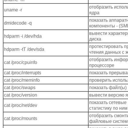
отобразить испол
uname -r
ядра
показать аппарат
dmidecode -q
компоненты - (SM
вывести характер
hdparm -i /dev/hda
диска
протестировать п
hdparm -tT /dev/sda
чтения данных с ж
отобразить инфо
cat /proc/cpuinfo
процессоре
cat /proc/interrupts
показать прерыв
cat /proc/meminfo
проверить исполь
cat /proc/swaps
показать файл(ы)
cat /proc/version
вывести версию 
показать сетевые
cat /proc/net/dev
статистику по ним
отобразить смон
cat /proc/mounts
файловые систе