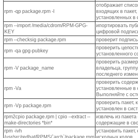
отображает списо
rpm -qp package.rpm -l
входящих в пакет,
установленных в 
rpm --import /media/cdrom/RPM-GPG-
ипортировать пуб
KEY
цифровой подпис
rpm --checksig package.rpm
проверит подпись
проверить целост
rpm -qa gpg-pubkey
установленного с
проверить размер,
rpm -V package_name
владельца, группу
последнего измен
проверить содерж
rpm -Va
установленные в 
Выполняйте с ост
проверить пакет, 
rpm -Vp package.rpm
установлен в сис
rpm2cpio package.rpm | cpio --extract --
извлечь из пакет
make-directories *bin*
содержащие в сво
rpm -ivh
установить пакет,
/usr/src/redhat/RPMS/`arch`/package.rpm
исходных кодов