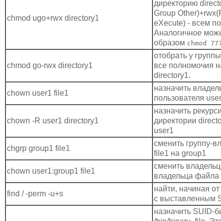
директорию direct
Group Other)+rwx(
chmod ugo+rwx directory1
eXecute) - всем п
Аналогичное можн
образом
chmod 77
отобрать у группы
chmod go-rwx directory1
все полномочия н
directory1.
назначить владель
chown user1 file1
пользователя use
назначить рекурс
chown -R user1 directory1
директории direct
user1
сменить группу-в
chgrp group1 file1
file1 на group1
сменить владельц
chown user1:group1 file1
владельца файла f
найти, начиная от
find / -perm -u+s
с выставленным 
назначить SUID-б