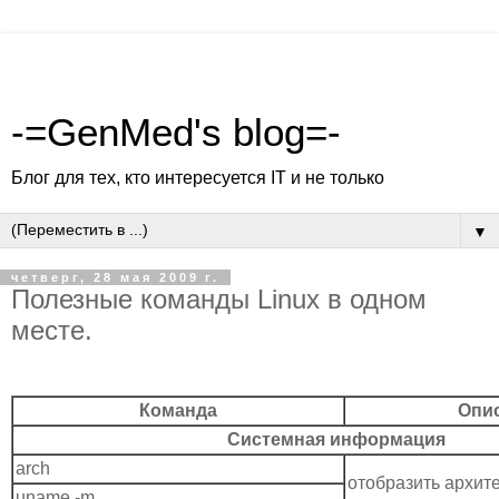
-=GenMed's blog=-
Блог для тех, кто интересуется IT и не только
▼
четверг, 28 мая 2009 г.
Полезные команды Linux в одном
месте.
Команда
Опи
Системная информация
arch
отобразить архит
uname -m