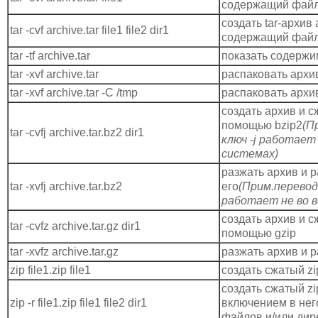
содержащий файл 
создать tar-архив a
tar -cvf archive.tar file1 file2 dir1
содержащий файл fi
tar -tf archive.tar
показать содержи
tar -xvf archive.tar
распаковать архи
tar -xvf archive.tar -C /tmp
распаковать архив
создать архив и с
помощью bzip2
(П
tar -cvfj archive.tar.bz2 dir1
ключ -j работает 
системах)
разжать архив и 
tar -xvfj archive.tar.bz2
его
(Прим.переводч
работает не во в
создать архив и с
tar -cvfz archive.tar.gz dir1
помощью gzip
tar -xvfz archive.tar.gz
разжать архив и р
zip file1.zip file1
создать сжатый zi
создать сжатый zi
zip -r file1.zip file1 file2 dir1
включением в нег
файлов и/или дир