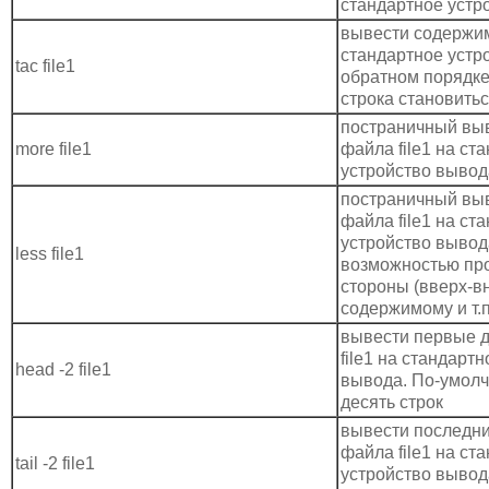
стандартное устр
вывести содержим
стандартное устр
tac file1
обратном порядке
строка становиться
постраничный вы
more file1
файла file1 на ст
устройство вывод
постраничный вы
файла file1 на ст
устройство вывода
less file1
возможностью пр
стороны (вверх-вн
содержимому и т.п
вывести первые д
file1 на стандарт
head -2 file1
вывода. По-умол
десять строк
вывести последни
файла file1 на ст
tail -2 file1
устройство вывод