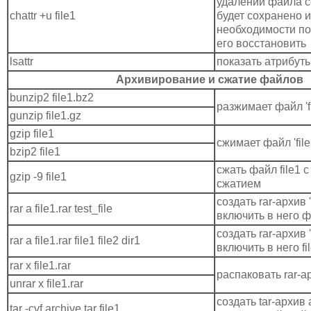
удалении файла 
chattr +u file1
будет сохранено и
необходимости по
его восстановить
lsattr
показать атрибут
Архивирование и сжатие файлов
bunzip2 file1.bz2
разжимает файл 'fi
gunzip file1.gz
gzip file1
сжимает файл 'file
bzip2 file1
сжать файл file1
gzip -9 file1
сжатием
создать rar-архив 'f
rar a file1.rar test_file
включить в него фа
создать rar-архив 'f
rar a file1.rar file1 file2 dir1
включить в него file
rar x file1.rar
распаковать rar-а
unrar x file1.rar
создать tar-архив a
tar -cvf archive.tar file1