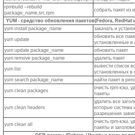
rpmbuild --rebuild
собрать пакет из 
package_name.src.rpm
YUM - средство обновления пакетов(Fedora, RedHat 
yum install package_name
закачать и устано
обновить все паке
yum update
установленные в 
yum update package_name
обновить пакет
yum remove package_name
удалить пакет
вывести список вс
yum list
установленных в 
yum search package_name
найти пакет в реп
очисть rpm-кэш, 
yum clean packages
пакеты
удалить все загол
yum clean headers
которые система 
разрешения зави
очисть rpm-кэш, 
yum clean all
пакеты и заголовк