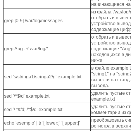
начинающиеся на
из файла '/var/log
отобрать и вывес
grep [0-9] /var/log/messages
устройство вывод
содержащие циф
отобрать и вывес
устройство вывод
grep Aug -R /var/log/*
содержащие "Aug"
находящихся в дир
ниже
в файле example.t
"string1" на "strin
sed 's/stringa1/stringa2/g' example.txt
вывести на станд
вывода.
удалить пустые с
sed '/^$/d' example.txt
example.txt
удалить пустые ст
sed '/ *#/d; /^$/d' example.txt
комментарии из ф
преобразовать си
echo 'esempio' | tr '[:lower:]' '[:upper:]'
регистра в верхн