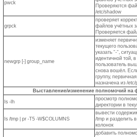
pwck
Проверяются файл
/etc/shadow
проверяет коррек
grpck
файлов учётных з
Проверяется файл
изменяет первичн
текущего пользов
указать "-", ситуа
идентичной той, в
newgrp [-] group_name
пользователь выш
снова вошёл. Есл
группу, первичная
назначена из /etc
Выставление/изменение полномочий на
просмотр полном
ls -lh
директории в тек
вывести содержи
ls /tmp | pr -T5 -W$COLUMNS
/tmp и разделить 
колонок
добавить полномо