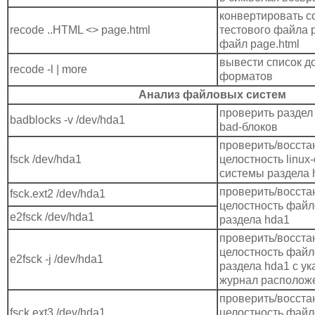
конвертировать 
recode ..HTML <> page.html
тестового файла pa
файл page.html
вывести список д
recode -l | more
форматов
Анализ файловых систем
проверить раздел
badblocks -v /dev/hda1
bad-блоков
проверить/восста
fsck /dev/hda1
целостность linu
системы раздела 
проверить/восста
fsck.ext2 /dev/hda1
целостность файл
e2fsck /dev/hda1
раздела hda1
проверить/восста
целостность файл
e2fsck -j /dev/hda1
раздела hda1 с ук
журнал располож
проверить/восста
fsck.ext3 /dev/hda1
целостность файл