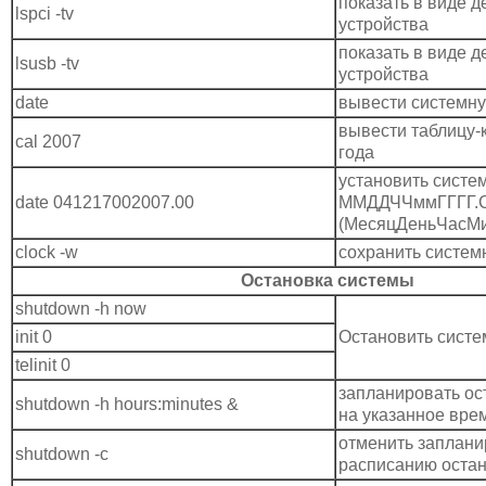
показать в виде д
lspci -tv
устройства
показать в виде 
lsusb -tv
устройства
date
вывести системну
вывести таблицу-
cal 2007
года
установить систе
date 041217002007.00
ММДДЧЧммГГГГ.
(МесяцДеньЧасМи
clock -w
сохранить систем
Остановка системы
shutdown -h now
init 0
Остановить систе
telinit 0
запланировать ос
shutdown -h hours:minutes &
на указанное вре
отменить заплан
shutdown -c
расписанию остан