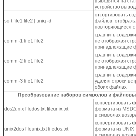
выводятся на ста
устройство вывод
отсортировать со
sort file1 file2 | uniq -d
файлов, отобража
повторяющиеся с
сравнить содержи
comm -1 file1 file2
не отображая стр
принадлежащие фай
сравнить содержи
comm -2 file1 file2
не отображая стр
принадлежащие фай
сравнить содержи
comm -3 file1 file2
удаляя строки вс
обоих файлах
Преобразование наборов символов и файлов
конвертировать ф
dos2unix filedos.txt fileunix.txt
формата из MSDO
в символах возвра
конвертировать ф
unix2dos fileunix.txt filedos.txt
формата из UNIX
в символах возвра