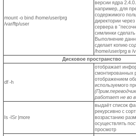
версии ядра 2.4.0
например, для пр
содержимого поль
mount -o bind /home/user/prg
директории через f
/var/ftp/user
сервера в "песочни
симлинки сделать
Выполнение данн
сделает копию со
/home/user/prg в /v
Дисковое пространство
отображает инфо
смонтированных р
отображением общ
df -h
используемого пр
(Прим.переводчика
работает не во в
выдаёт список фа
рекурсивно с сор
ls -lSr |more
возрастанию разм
осуществлять по
просмотр