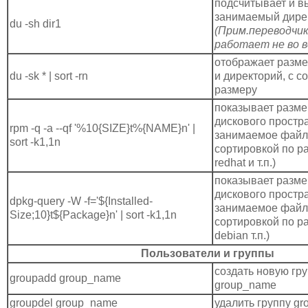
подсчитывает и в
занимаемый директ
du -sh dir1
(Прим.переводчика
работает не во в
отображает разме
du -sk * | sort -rn
и директорий, с с
размеру
показывает разме
дискового простр
rpm -q -a --qf '%10{SIZE}t%{NAME}n' |
занимаемое файла
sort -k1,1n
сортировкой по ра
redhat и т.п.)
показывает разме
дискового простр
dpkg-query -W -f='${Installed-
занимаемое файла
Size;10}t${Package}n' | sort -k1,1n
сортировкой по ра
debian т.п.)
Пользователи и группы
создать новую гр
groupadd group_name
group_name
groupdel group_name
удалить группу g