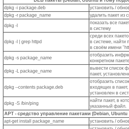
DEB пакеты (Debian, Ubuntu и тому подо
dpkg -i package.deb
установить / обно
dpkg -r package_name
удалить пакет из 
показать все пак
dpkg -l
в систему
среди всех пакет
dpkg -l | grep httpd
в системе, найти
в своём имени "ht
отобразить инфр
dpkg -s package_name
конкретном пакет
вывести список ф
dpkg -L package_name
пакет, установлен
отобразить списо
dpkg --contents package.deb
входящих в пакет,
установлен в сис
найти пакет, в ко
dpkg -S /bin/ping
указанный файл.
APT - средство управление пакетами (Debian, Ubuntu
apt-get install package_name
установить / обно
установить / обно