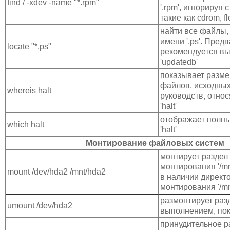
find / -xdev -name "*.rpm"
'.rpm', игнорируя
такие как cdrom, fl
найти все файлы
имени '.ps'. Пред
locate "*.ps"
рекомендуется вы
'updatedb'
показывает разм
файлов, исходных
whereis halt
руководств, отно
'halt'
отображает полны
which halt
'halt'
Монтирование файловых систем
монтирует раздел '
монтирования '/mn
mount /dev/hda2 /mnt/hda2
в наличии директ
монтирования '/mn
размонтирует разд
umount /dev/hda2
выполнением, поки
принудительное 