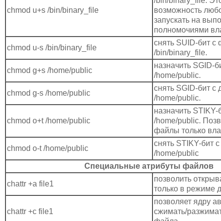
/bin/binary_file. Э
chmod u+s /bin/binary_file
возможность люб
запускать на вып
полномочиями вл
снять SUID-бит с
chmod u-s /bin/binary_file
/bin/binary_file.
назначить SGID-б
chmod g+s /home/public
/home/public.
снять SGID-бит с 
chmod g-s /home/public
/home/public.
назначить STIKY-
chmod o+t /home/public
/home/public. Поз
файлы только вл
снять STIKY-бит с
chmod o-t /home/public
/home/public
Специальные атрибуты файлов
позволить открыв
chattr +a file1
только в режиме 
позволяет ядру а
chattr +c file1
сжимать/разжима