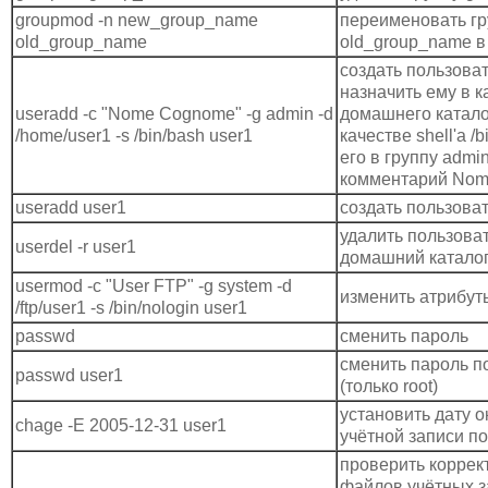
groupmod -n new_group_name
переименовать гр
old_group_name
old_group_name 
создать пользоват
назначить ему в к
useradd -c "Nome Cognome" -g admin -d
домашнего каталог
/home/user1 -s /bin/bash user1
качестве shell'а /
его в группу admi
комментарий No
useradd user1
создать пользоват
удалить пользоват
userdel -r user1
домашний катало
usermod -c "User FTP" -g system -d
изменить атрибут
/ftp/user1 -s /bin/nologin user1
passwd
сменить пароль
сменить пароль п
passwd user1
(только root)
установить дату 
chage -E 2005-12-31 user1
учётной записи по
проверить коррек
файлов учётных з