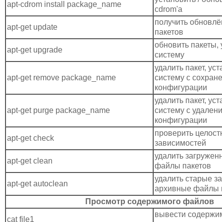
apt-cdrom install package_name
cdrom'а
получить обновлё
apt-get update
пакетов
обновить пакеты,
apt-get upgrade
систему
удалить пакет, ус
apt-get remove package_name
систему с сохран
конфигурации
удалить пакет, ус
apt-get purge package_name
систему с удален
конфигурации
проверить целост
apt-get check
зависимостей
удалить загружен
apt-get clean
файлы пакетов
удалить старые з
apt-get autoclean
архивные файлы 
Просмотр содержимого файлов
вывести содержим
cat file1