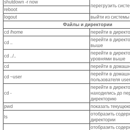
shutdown -r now
перегрузить сист
reboot
logout
выйти из системы
Файлы и директории
cd /home
перейти в директо
перейти в директ
cd ..
выше
перейти в директ
cd ../..
уровнями выше
cd
перейти в домаш
перейти в домаш
cd ~user
пользователя use
перейти в директо
cd -
находились до пе
директорию
pwd
показать текущю
отобразить содер
ls
директории
отобразить содер