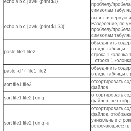
echo a b c | awk '{print $1}'
проблелу/пробела
символам табуля
вывести первую и
Разделение, по-у
echo a b c | awk '{print $1,$3}'
проблелу/пробела
символам табуля
объединить содерж
в виде таблицы: ст
paste file1 file2
строка 1 колонка 1-
= строка 1 колонк
объединить содерж
paste -d '+' file1 file2
в виде таблицы с 
отсортировать со
sort file1 file2
файлов
отсортировать со
sort file1 file2 | uniq
файлов, не отобр
отсортировать со
файлов, отобража
уникальные строки
sort file1 file2 | uniq -u
встречающиеся в 