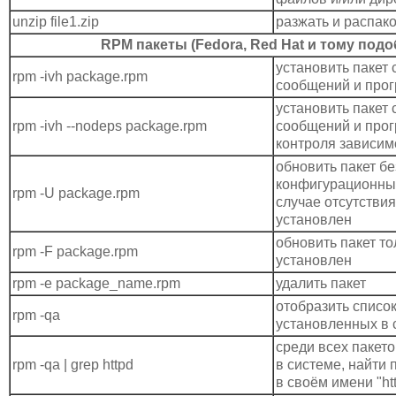
unzip file1.zip
разжать и распако
RPM пакеты (Fedora, Red Hat и тому подо
установить пакет
rpm -ivh package.rpm
сообщений и прог
установить пакет
rpm -ivh --nodeps package.rpm
сообщений и прог
контроля зависим
обновить пакет б
конфигурационны
rpm -U package.rpm
случае отсутствия
установлен
обновить пакет то
rpm -F package.rpm
установлен
rpm -e package_name.rpm
удалить пакет
отобразить список
rpm -qa
установленных в 
среди всех пакет
rpm -qa | grep httpd
в системе, найти
в своём имени "ht