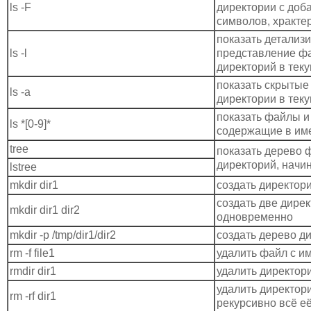
ls -F
директории с доб
символов, хракте
показать детализ
ls -l
представление ф
директорий в тек
показать скрытые
ls -a
директории в тек
показать файлы и
ls *[0-9]*
содержащие в им
tree
показать дерево 
директорий, начина
lstree
mkdir dir1
создать директори
создать две дире
mkdir dir1 dir2
одновременно
mkdir -p /tmp/dir1/dir2
создать дерево д
rm -f file1
удалить файл с име
rmdir dir1
удалить директори
удалить директори
rm -rf dir1
рекурсивно всё е