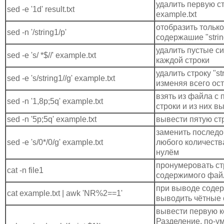
удалить первую с
sed -e '1d' result.txt
example.txt
отобразить только
sed -n '/string1/p'
содержашие "strin
удалить пустые с
sed -e 's/ *$//' example.txt
каждой строки
удалить строку "st
sed -e 's/string1//g' example.txt
изменяя всего ос
взять из файла с
sed -n '1,8p;5q' example.txt
строки и из них в
sed -n '5p;5q' example.txt
вывести пятую ст
заменить последо
sed -e 's/0*/0/g' example.txt
любого количеств
нулём
пронумеровать ст
cat -n file1
содержимого фай
при выводе содер
cat example.txt | awk 'NR%2==1'
выводить чётные 
вывести первую к
Разделение, по-у