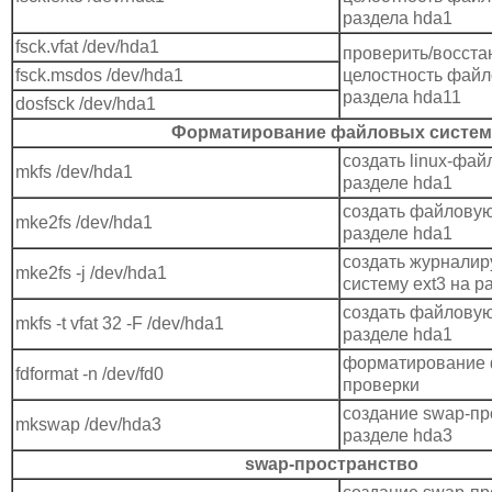
раздела hda1
fsck.vfat /dev/hda1
проверить/восста
fsck.msdos /dev/hda1
целостность файл
раздела hda11
dosfsck /dev/hda1
Форматирование файловых систем
создать linux-фай
mkfs /dev/hda1
разделе hda1
создать файловую
mke2fs /dev/hda1
разделе hda1
создать журнали
mke2fs -j /dev/hda1
систему ext3 на р
создать файловую
mkfs -t vfat 32 -F /dev/hda1
разделе hda1
форматирование 
fdformat -n /dev/fd0
проверки
создание swap-пр
mkswap /dev/hda3
разделе hda3
swap-пространство