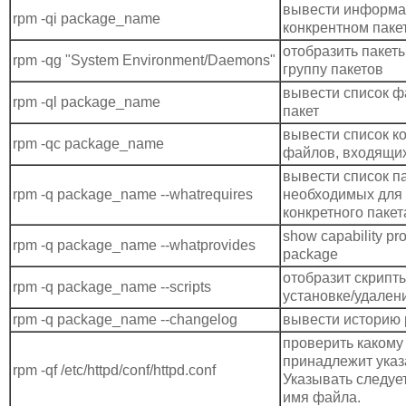
вывести информа
rpm -qi package_name
конкрентном паке
отобразить пакет
rpm -qg "System Environment/Daemons"
группу пакетов
вывести список ф
rpm -ql package_name
пакет
вывести список 
rpm -qc package_name
файлов, входящих
вывести список па
rpm -q package_name --whatrequires
необходимых для 
конкретного паке
show capability pr
rpm -q package_name --whatprovides
package
отобразит скрипт
rpm -q package_name --scripts
установке/удален
rpm -q package_name --changelog
вывести историю 
проверить какому
принадлежит ука
rpm -qf /etc/httpd/conf/httpd.conf
Указывать следуе
имя файла.