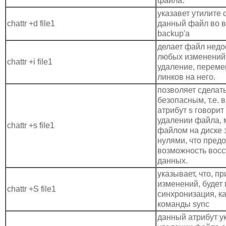
файла.
указавет утилите
chattr +d file1
данный файл во 
backup'а
делает файл недо
любых изменений:
chattr +i file1
удаление, переме
линков на него.
позволяет сделат
безопасным, т.е.
атрибут s говорит 
удалении файла, 
chattr +s file1
файлом на диске 
нулями, что пред
возможность вос
данных.
указывает, что, п
изменений, будет
chattr +S file1
синхронизация, к
команды sync
данный атрибут ук