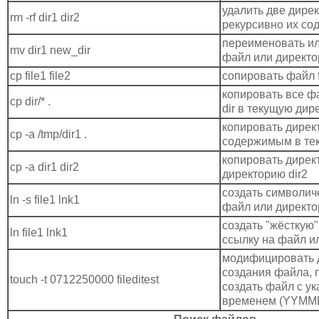
удалить две дирек
rm -rf dir1 dir2
рекурсивно их со
переименовать ил
mv dir1 new_dir
файл или директ
cp file1 file2
сопировать файл fi
копировать все ф
cp dir/* .
dir в текущую дир
копировать директ
cp -a /tmp/dir1 .
содержимым в те
копировать директ
cp -a dir1 dir2
директорию dir2
создать символич
ln -s file1 lnk1
файл или директ
создать "жёсткую"
ln file1 lnk1
ссылку на файл и
модифицировать 
создания файла, п
touch -t 0712250000 fileditest
создать файл с у
временем (YYM