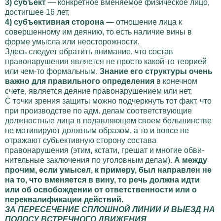
3) субъект
— конкретное вменяемое физическое лицо,
до­стигшее 16 лет,
4) субъективная сторона
— отношение лица к
совершенно­му им деянию, то есть наличие вины в
форме умысла или неосторожности.
Здесь следует обратить внимание, что состав
правонаруше­ния является не просто какой-то теорией
или чем-то формаль­ным.
Знание его структуры очень
важно для правильного определения
в конечном
счете, является деяние правонарушением или нет.
С точки зрения защиты можно подчеркнуть тот факт, что
при производстве по адм. делам соответствующие
должностные лица в подавляющем своем большинстве
не мотивируют долж­ным образом, а то и вовсе не
отражают субъективную сторону состава
правонарушения (этим, кстати, грешат и многие обви­
нительные заключения по уголовным делам).
А между
прочим, если умысел, к примеру, был направлен не
на то, что вменяет­ся в вину, то речь должна идти
или об освобождении от ответ­ственности или о
переквалификации действий.
ЗА ПЕРЕСЕЧЕНИЕ СПЛОШНОЙ ЛИНИИ И ВЫЕЗД НА
ПОЛОСУ ВСТРЕЧНОГО ДВИЖЕНИЯ