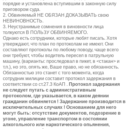
порядке и установлена вступившим в законную силу
приговором суда.
2. Обвиняемый НЕ ОБЯЗАН ДОКАЗЫВАТЬ свою
НЕВИНОВНОСТЬ.
3. Неустранимые сомнения в виновности лица
толкуются В ПОЛЬЗУ ОБВИНЯЕМОГО.
Однако есть сотрудники, которые любят писать. Хотя
утверждают, что план по протоколам не имеют. Они
составляют протоколы по любому поводу, чаще всего
они требуют, чтобы водитель пересел в патрульную
машину, (варианты: проследовал в пикет, в <стакан> и
т.п.), но это, опять же, Ваше право, но не обязанность.
Обязанностью это станет с того момента, когда
сотрудник милиции составит протокол задержания в
соответствии со ст.27.3 КоАП .
Протокол задержания
не следует путать с административным
протоколом, где указывается, в каком деянии
гражданин обвиняется ! Задержание производится в
исключительных случаях ! Основанием для него
могут быть: отсутствие документов, подозрение в
угоне, управление транспортом в состоянии
алкогольного или наркотического опьянения,