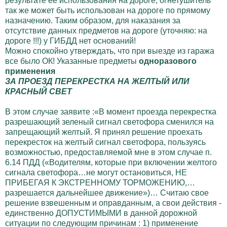
результате ее использования на дороге, огнетушитель
так же может быть использован на дороге по прямому
назначению. Таким образом, для наказания за
отсутствие данных предметов на дороге (уточняю: на
дороге !!!) у ГИБДД нет оснований!
Можно спокойно утверждать, что при выезде из гаража
все было ОК! Указанные предметы
одноразового
применения
ЗА ПРОЕЗД ПЕРЕКРЕСТКА НА ЖЕЛТЫЙ ИЛИ
КРАСНЫЙ СВЕТ
В этом случае заявите :«В момент проезда перекрестка
разрешающий зеленый сигнал светофора сменился на
запрещающий желтый. Я принял решение проехать
перекресток на желтый сигнал светофора, пользуясь
возможностью, предоставляемой мне в этом случае п.
6.14 ПДД («Водителям, которые при включении желтого
сигнала светофора…не могут остановиться, НЕ
ПРИБЕГАЯ К ЭКСТРЕННОМУ ТОРМОЖЕНИЮ,…
разрешается дальнейшее движение»)… Считаю свое
решение взвешенным и оправданным, а свои действия -
единственно ДОПУСТИМЫМИ в данной дорожной
ситуации по следующим причинам : 1) применение