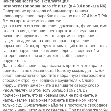
неисправности т/с, эксплуатация
незарегистрированного т/с и т.п. (п.4.3.4 приказа N6).
Содержание протокола об административном
правонарушении подробно изложено в ст. 27.4 КоАП РФ.
В этом протоколе указываются:
дата и место его составления, должность, фамилия, имя,
отчество лица, составившего протокол, сведения о
личности нарушителя, место и время совершения и
существо административного правонарушения,
нормативный акт, предусматривающий ответственность
за правонарушение; фамилии, адреса свидетелей и
потерпевших, если они имеются, объяснения
нарушителя.
Давать объяснения, подписывать протокол это право
водителя, а не обязанность. Поэтому можно дать такой
совет: внимательно прочтите набранную типографским
способом строчку <Подпись нарушителя>. Слово
<нарушителя> зачеркните и напишите сверху слово
<
водителя
>. В этом есть большой смысл. Вы
подчеркиваете, что виновным себя не признаете, а
нарушителем вас может признать в конечном итоге
только суд. Обязательно найдите в протоколе свободное
место и напишите: <
не согласен
>. При разборе жалобы