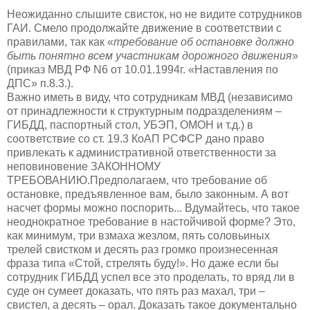
Hеожиданно слышите свисток, но не видите сотрудников
ГАИ. Смело продолжайте движение в соответствии с
правилами, так как «
требование об остановке должно
быть понятно всем участникам дорожного движения
»
(приказ МВД РФ N6 от 10.01.1994г. «Наставления по
ДПС» п.8.3.).
Важно иметь в виду, что сотрудникам МВД (независимо
от принадлежности к структурным подразделениям –
ГИБДД, паспортный стол, УБЭП, ОМОН и т.д.) в
соответствие со ст. 19.3 КоАП РСФСР дано право
привлекать к административной ответственности за
неповиновение ЗАКОННОМУ
ТРЕБОВАНИЮ.Предполагаем, что требование об
остановке, предъявленное вам, было законным. А вот
насчет формы можно поспорить... Вдумайтесь, что такое
неоднократное требование в настойчивой форме? Это,
как минимум, три взмаха жезлом, пять соловьиных
трелей свистком и десять раз громко произнесенная
фраза типа «Стой, стрелять буду!». Но даже если бы
сотрудник ГИБДД успел все это проделать, то вряд ли в
суде он сумеет доказать, что пять раз махал, три –
свистел, а десять – орал. Доказать такое документально