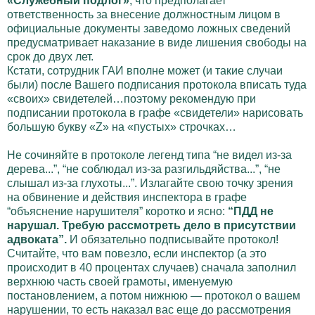
«Служебный подлог»
, что предполагает
ответственность за внесение должностным лицом в
официальные документы заведомо ложных сведений
предусматривает наказание в виде лишения свободы на
срок до двух лет.
Кстати, сотрудник ГАИ вполне может (и такие случаи
были) после Вашего подписания протокола вписать туда
«своих» свидетелей…поэтому рекомендую при
подписании протокола в графе «свидетели» нарисовать
большую букву «Z» на «пустых» строчках…
Не сочиняйте в протоколе легенд типа “не видел из-за
дерева...”, “не соблюдал из-за разгильдяйства...”, “не
слышал из-за глухоты...”. Излагайте свою точку зрения
на обвинение и действия инспектора в графе
“объяснение нарушителя” коротко и ясно:
“ПДД не
нарушал. Требую рассмотреть дело в присутствии
адвоката”.
И обязательно подписывайте протокол!
Считайте, что вам повезло, если инспектор (а это
происходит в 40 процентах случаев) сначала заполнил
верхнюю часть своей грамоты, именуемую
постановлением, а потом нижнюю — протокол о вашем
нарушении, то есть наказал вас еще до рассмотрения