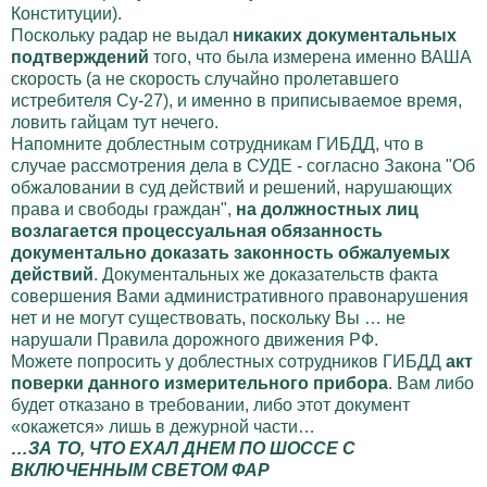
Конституции).
Поскольку радар не выдал
никаких
документальных
подтверждений
того, что была измерена именно ВАША
скорость (а не скорость случайно пролетавшего
истребителя Су-27), и именно в приписываемое время,
ловить гайцам тут нечего.
Напомните доблестным сотрудникам ГИБДД, что в
случае рассмотрения дела в СУДЕ - согласно Закона "Об
обжаловании в суд действий и решений, нарушающих
права и свободы граждан",
на должностных лиц
возлагается процессуальная обязанность
документально доказать законность обжалуемых
действий
. Документальных же доказательств факта
совершения Вами административного правонарушения
нет и не могут существовать, поскольку Вы … не
нарушали Правила дорожного движения РФ.
Можете попросить у доблестных сотрудников ГИБДД
акт
поверки данного измерительного прибора
. Вам либо
будет отказано в требовании, либо этот документ
«окажется» лишь в дежурной части…
…ЗА ТО, ЧТО ЕХАЛ ДНЕМ ПО ШОССЕ С
ВКЛЮЧЕННЫМ СВЕТОМ ФАР