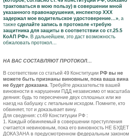
(которое, согласно ст. 49 Конституции РФ, обязано
трактоваться в мою пользу) в совершении мной
указанного правонарушения, инспектор ХХХ
задержал мое водительское удостоверение…»
, а
также
сделайте запись в протоколе «требую
защитника для защиты в соответствии со ст.25.5
КоАП РФ»
. В дальнейшем, это даст возможность
обжаловать протокол…
НА ВАС СОСТАВЛЯЮТ ПРОТОКОЛ…
В соответствии со статьей 49 Конституции
РФ вы не
можете быть признаны виновным, пока ваша вина
не будет доказана
. Требуйте доказательств вашей
виновности в нарушении ПДД независимо от масштаба
деяния: будь то пересечение двух сплошных или же
наезд на бабушку с летальным исходом. Помните, кто
обвиняет, тот и доказывает вину.
Для сведения: ст.49 Конституции РФ :
1. Каждый обвиняемый в совершении преступления
считается невиновным, пока его виновность НЕ БУДЕТ
ДОКАЗАНА в предусмотренном федеральным законом