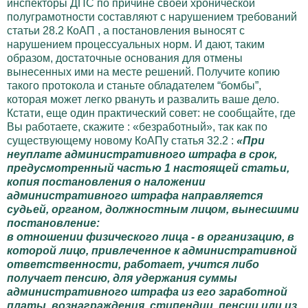
инспекторы ДПС по причине своей хронической
полуграмотности составляют с нарушением требований
статьи 28.2 КоАП , а постановления выносят с
нарушением процессуальных норм. И дают, таким
образом, достаточные основания для отмены
вынесенных ими на месте решений. Получите копию
такого протокола и станьте обладателем “бомбы”,
которая может легко рвануть и развалить ваше дело.
Кстати, еще один практический совет: не сообщайте, где
Вы работаете, скажите : «безработный», так как по
существующему новому КоАПу статья 32.2 :
«При
неуплате административного штрафа в срок,
предусмотренный частью 1 настоящей статьи,
копия постановления о наложении
административного штрафа направляется
судьей, органом, должностным лицом, вынесшими
постановление:
в отношении физического лица - в организацию, в
которой лицо, привлеченное к административной
ответственности, работает, учится либо
получает пенсию, для удержания суммы
административного штрафа из его заработной
платы, вознаграждения, стипендии, пенсии или из