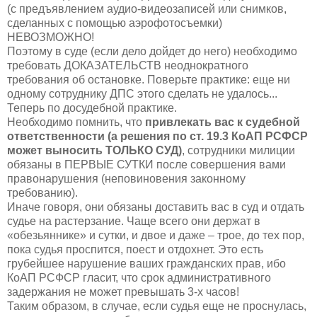
(с предъявлением аудио-видеозаписей или снимков,
сделанных с помощью аэрофотосъемки)
НЕВОЗМОЖНО!
Поэтому в суде (если дело дойдет до него) необходимо
требовать ДОКАЗАТЕЛЬСТВ неоднократного
требования об остановке. Поверьте практике: еще ни
одному сотруднику ДПС этого сделать не удалось...
Теперь по досудебной практике.
Необходимо помнить, что
привлекать вас к судебной
ответственности (а решения по ст. 19.3 КоАП РСФСР
может выносить ТОЛЬКО СУД)
, сотрудники милиции
обязаны в ПЕРВЫЕ СУТКИ после совершения вами
правонарушения (неповиновения законному
требованию).
Иначе говоря, они обязаны доставить вас в суд и отдать
судье на растерзание. Чаще всего они держат в
«обезьяннике» и сутки, и двое и даже – трое, до тех пор,
пока судья проспится, поест и отдохнет. Это есть
грубейшее нарушение ваших гражданских прав, ибо
КоАП РСФСР гласит, что срок административного
задержания не может превышать 3-х часов!
Таким образом, в случае, если судья еще не проснулась,