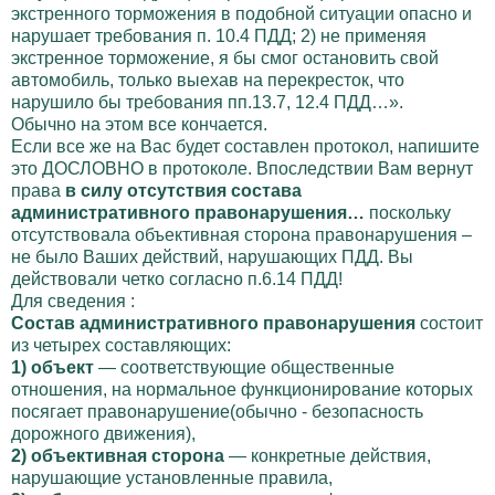
экстренного торможения в подобной ситуации опасно и
нарушает требования п. 10.4 ПДД; 2) не применяя
экстренное торможение, я бы смог остановить свой
автомобиль, только выехав на перекресток, что
нарушило бы требования пп.13.7, 12.4 ПДД…».
Обычно на этом все кончается.
Если все же на Вас будет составлен протокол, напишите
это ДОСЛОВНО в протоколе. Впоследствии Вам вернут
права
в силу отсутствия состава
административного правонарушения…
поскольку
отсутствовала объективная сторона правонарушения –
не было Ваших действий, нарушающих ПДД. Вы
действовали четко согласно п.6.14 ПДД!
Для сведения :
Состав административного право­нарушения
состоит
из четырех составляющих:
1) объект
— соответствующие общественные
отношения, на нормальное функционирование которых
посягает правона­рушение(обычно - безопасность
дорожного движения),
2) объективная сторона
— конкретные действия,
наруша­ющие установленные правила,