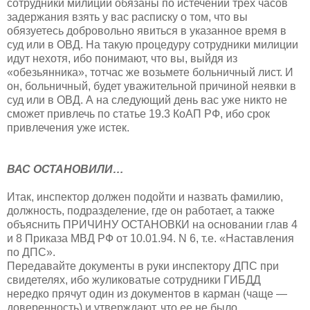
сотрудники милиции обязаны по истечении трех часов
задержания взять у вас расписку о том, что вы
обязуетесь добровольно явиться в указанное время в
суд или в ОВД. На такую процедуру сотрудники милиции
идут нехотя, ибо понимают, что вы, выйдя из
«обезьянника», тотчас же возьмете больничный лист. И
он, больничный, будет уважительной причиной неявки в
суд или в ОВД. А на следующий день вас уже никто не
сможет привлечь по статье 19.3 КоАП РФ, ибо срок
привлечения уже истек.
ВАС ОСТАНОВИЛИ…
Итак, инспектор должен подойти и назвать фамилию,
должность, подразделение, где он работает, а также
объяснить ПРИЧИНУ ОСТАНОВКИ на основании глав 4
и 8 Приказа МВД РФ от 10.01.94. N 6, т.е. «Наставления
по ДПС».
Передавайте документы в руки инспектору ДПС при
свидетелях, ибо жуликоватые сотрудники ГИБДД
нередко прячут один из документов в карман (чаще —
доверенность) и утверждают, что ее не было...