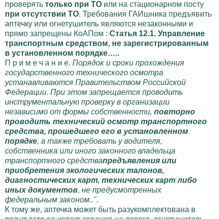
проверять
только
при ТО
или на стационарном посту
при отсутствии ТО
. Требования ГАИшника предъявить
аптечку или огнетушитель являются незаконными и
прямо запрещены КоАПом :
Статья 12.1. Управление
транспортным средством, не зарегистрированным
в установленном порядке…..
П р и м е ч а н и е.
Порядок и сроки прохождения
государственного технического осмотра
устанавливаются Правительством Российской
Федерации. При этом запрещается проводить
инструментальную проверку в организации
независимо от формы собственности,
повторно
проводить технический осмотр транспортного
средства, прошедшего его в установленном
порядке
, а также требовать у водителя,
собственника или иного законного владельца
транспортного средства
предъявления или
приобретения экологических талонов,
диагностических карт, технических карт либо
иных документов
, не предусмотренных
федеральным законом.."
.
К тому же, аптечка может быть разукомплектована в