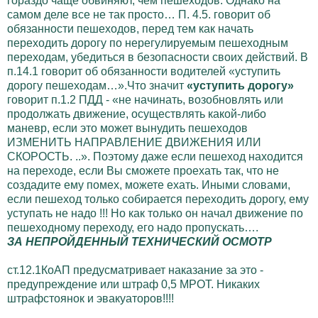
гораздо чаще обвиняют, чем пешеходов. Однако на
самом деле все не так просто… П. 4.5. говорит об
обязанности пешеходов, перед тем как начать
переходить дорогу по нерегулируемым пешеходным
переходам, убедиться в безопасности своих действий. В
п.14.1 говорит об обязанности водителей «уступить
дорогу пешеходам…».Что значит
«уступить дорогу»
говорит п.1.2 ПДД - «не начинать, возобновлять или
продолжать движение, осуществлять какой-либо
маневр, если это может вынудить пешеходов
ИЗМЕНИТЬ НАПРАВЛЕНИЕ ДВИЖЕНИЯ ИЛИ
СКОРОСТЬ. ..». Поэтому даже если пешеход находится
на переходе, если Вы сможете проехать так, что не
создадите ему помех, можете ехать. Иными словами,
если пешеход только собирается переходить дорогу, ему
уступать не надо !!! Но как только он начал движение по
пешеходному переходу, его надо пропускать….
ЗА НЕПРОЙДЕННЫЙ ТЕХНИЧЕСКИЙ ОСМОТР
ст.12.1КоАП предусматривает наказание за это -
предупреждение или штраф 0,5 МРОТ. Никаких
штрафстоянок и эвакуаторов!!!!