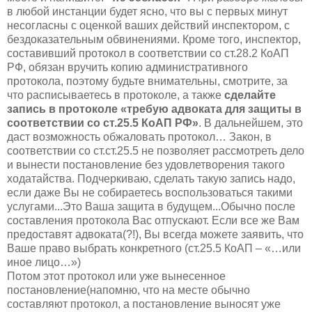
в любой инстанции будет ясно, что вы с первых минут
несогласны с оценкой ваших действий инспектором, с
бездоказательным обвинениями. Кроме того, инспектор,
составивший протокол в соответствии со ст.28.2 КоАП
РФ, обязан вручить копию административного
протокола, поэтому будьте внимательны, смотрите, за
что расписываетесь в протоколе, а также
сделайте
запись в протоколе «требую адвоката для защиты в
соответствии со ст.25.5 КоАП РФ»
. В дальнейшем, это
даст возможность обжаловать протокол… Закон, в
соответствии со ст.ст.25.5 не позволяет рассмотреть дело
и вынести постановление без удовлетворения такого
ходатайства. Подчеркиваю, сделать такую запись надо,
если даже Вы не собираетесь воспользоваться такими
услугами...Это Ваша защита в будущем...Обычно после
составления протокола Вас отпускают. Если все же Вам
предоставят адвоката(?!), Вы всегда можете заявить, что
Ваше право выбрать конкретного (ст.25.5 КоАП – «…или
иное лицо…»)
Потом этот протокол или уже вынесенное
постановление(напомню, что на месте обычно
составляют протокол, а постановление выносят уже