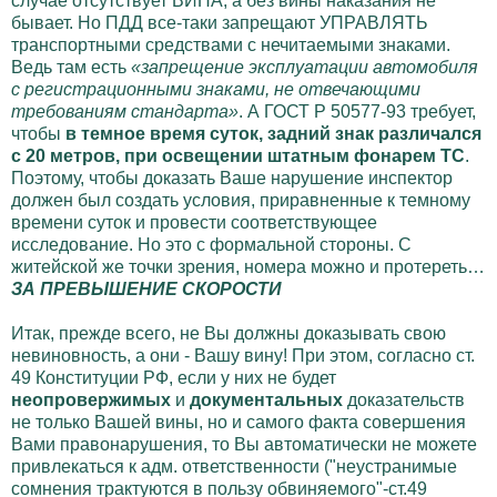
случае отсутствует ВИНА, а без вины наказания не
бывает. Но ПДД все-таки запрещают УПРАВЛЯТЬ
транспортными средствами с нечитаемыми знаками.
Ведь там есть
«запрещение эксплуатации автомобиля
с регистрационными знаками, не отвечающими
требованиям стандарта»
. А ГОСТ Р 50577-93 требует,
чтобы
в темное время суток, задний знак различался
с 20 метров, при освещении штатным фонарем ТС
.
Поэтому, чтобы доказать Ваше нарушение инспектор
должен был создать условия, приравненные к темному
времени суток и провести соответствующее
исследование. Но это с формальной стороны. С
житейской же точки зрения, номера можно и протереть…
ЗА ПРЕВЫШЕНИЕ СКОРОСТИ
Итак, прежде всего, не Вы должны доказывать свою
невиновность, а они - Вашу вину! При этом, согласно ст.
49 Конституции РФ, если у них не будет
неопровержимых
и
документальных
доказательств
не только Вашей вины, но и самого факта совершения
Вами правонарушения, то Вы автоматически не можете
привлекаться к адм. ответственности ("неустранимые
сомнения трактуются в пользу обвиняемого"-ст.49