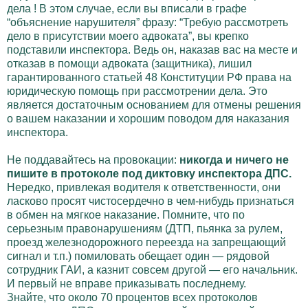
дела ! В этом случае, если вы вписали в графе
“объяснение нарушителя” фразу: “Требую рассмотреть
дело в присутствии моего адвоката”, вы крепко
подставили инспектора. Ведь он, наказав вас на месте и
отказав в помощи адвоката (защитника), лишил
гарантированного статьей 48 Конституции РФ права на
юридическую помощь при рассмотрении дела. Это
является достаточным основанием для отмены решения
о вашем наказании и хорошим поводом для наказания
инспектора.
Не поддавайтесь на провокации:
никогда и ничего не
пишите в протоколе под диктовку инспектора ДПС.
Нередко, привлекая водителя к ответственности, они
ласково просят чистосердечно в чем-нибудь признаться
в обмен на мягкое наказание. Помните, что по
серьезным правонарушениям (ДТП, пьянка за рулем,
проезд железнодорожного переезда на запрещающий
сигнал и т.п.) помиловать обещает один — рядовой
сотрудник ГАИ, а казнит совсем другой — его начальник.
И первый не вправе приказывать последнему.
Знайте, что около 70 процентов всех протоколов