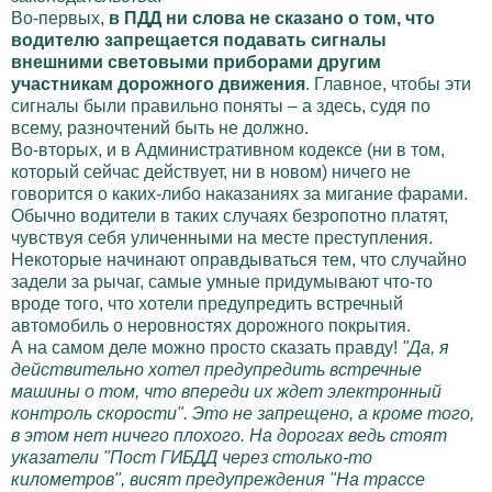
Во-первых,
в ПДД ни слова не сказано о том, что
водителю запрещается подавать сигналы
внешними световыми приборами другим
участникам дорожного движения
. Главное, чтобы эти
сигналы были правильно поняты – а здесь, судя по
всему, разночтений быть не должно.
Во-вторых, и в Административном кодексе (ни в том,
который сейчас действует, ни в новом) ничего не
говорится о каких-либо наказаниях за мигание фарами.
Обычно водители в таких случаях безропотно платят,
чувствуя себя уличенными на месте преступления.
Некоторые начинают оправдываться тем, что случайно
задели за рычаг, самые умные придумывают что-то
вроде того, что хотели предупредить встречный
автомобиль о неровностях дорожного покрытия.
А на самом деле можно просто сказать правду!
"Да, я
действительно хотел предупредить встречные
машины о том, что впереди их ждет электронный
контроль скорости". Это не запрещено, а кроме того,
в этом нет ничего плохого. На дорогах ведь стоят
указатели "Пост ГИБДД через столько-то
километров", висят предупреждения "На трассе