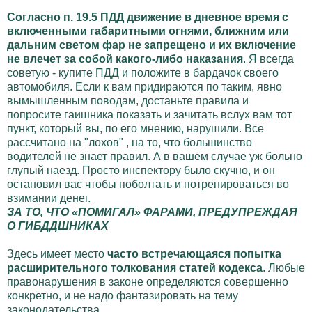
Согласно п. 19.5 ПДД движение в дневное время с
включенными габаритными огнями, ближним или
дальним светом фар не запрещено и их включение
не влечет за собой какого-либо наказания
. Я всегда
советую - купите ПДД и положите в бардачок своего
автомобиля. Если к вам придираются по таким, явно
вымышленным поводам, достаньте правила и
попросите гаишника показать и зачитать вслух вам тот
пункт, который вы, по его мнению, нарушили. Все
рассчитано на "лохов" , на то, что большинство
водителей не знает правил. А в вашем случае уж больно
глупый наезд. Просто инспектору было скучно, и он
остановил вас чтобы поболтать и потренироваться во
взимании денег.
ЗА ТО, ЧТО «ПОМИГАЛ» ФАРАМИ, ПРЕДУПРЕЖДАЯ
О ГИБДДШНИКАХ
Здесь имеет место
часто встречающаяся попытка
расширительного толкования статей кодекса
. Любые
правонарушения в законе определяются совершенно
конкретно, и не надо фантазировать на тему
законодательства.