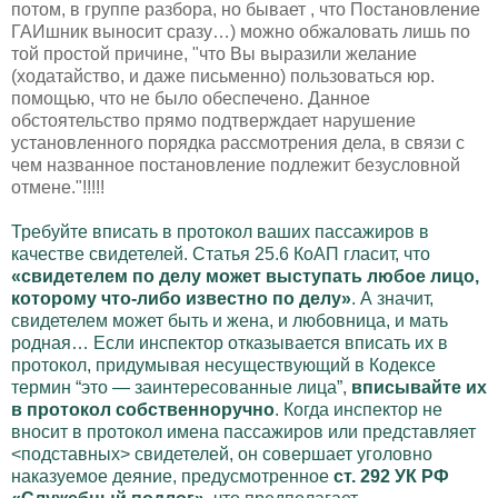
потом, в группе разбора, но бывает , что Постановление
ГАИшник выносит сразу…) можно обжаловать лишь по
той простой причине, "что Вы выразили желание
(ходатайство, и даже письменно) пользоваться юр.
помощью, что не было обеспечено. Данное
обстоятельство прямо подтверждает нарушение
установленного порядка рассмотрения дела, в связи с
чем названное постановление подлежит безусловной
отмене."!!!!!
Требуйте вписать в протокол ваших пассажиров в
качестве свидетелей. Статья 25.6 КоАП гласит, что
«свидетелем по делу может выступать любое лицо,
которому что-либо известно по делу»
. А значит,
свидетелем может быть и жена, и любовница, и мать
родная… Если инспектор отказывается вписать их в
протокол, придумывая несуществующий в Кодексе
термин “это — заинтересованные лица”,
вписывайте их
в протокол собственноручно
. Когда инспектор не
вносит в протокол имена пассажиров или представляет
<подставных> свидетелей, он совершает уголовно
наказуемое деяние, предусмотренное
ст. 292 УК РФ