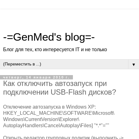
-=GenMed's blog=-
Блог для тех, кто интересуется IT и не только
▼
четверг, 14 января 2010 г.
Как отключить автозапуск при
подключении USB-Flash дисков?
Отключение автозапуска в Windows XP:
HKEY_LOCAL_MACHINE\SOFTWARE\Microsoft\
Windows\CurrentVersion\Explorer\
AutoplayHandlers\CancelAutoplay\Files] "*.*"=""
Открыть редактор групповых политик (выполнить ->