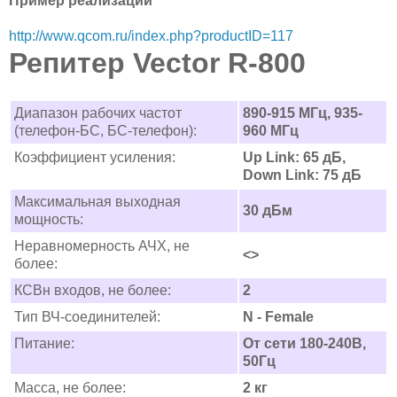
Пример реализации
http://www.qcom.ru/index.php?productID=117
Репитер Vector R-800
Диапазон рабочих частот
890-915 МГц, 935-
(телефон-БС, БС-телефон):
960 МГц
Коэффициент усиления:
Up Link: 65 дБ,
Down Link: 75 дБ
Максимальная выходная
30 дБм
мощность:
Неравномерность АЧХ, не
<>
более:
КСВн входов, не более:
2
Тип ВЧ-соединителей:
N - Female
Питание:
От сети 180-240В,
50Гц
Масса, не более:
2 кг