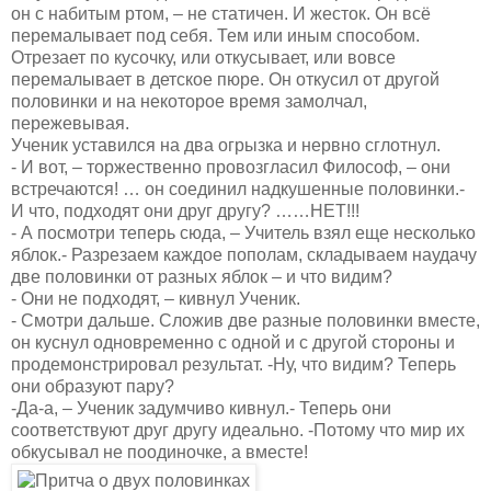
он с набитым ртом, – не статичен. И жесток. Он всё
перемалывает под себя. Тем или иным способом.
Отрезает по кусочку, или откусывает, или вовсе
перемалывает в детское пюре. Он откусил от другой
половинки и на некоторое время замолчал,
пережевывая.
Ученик уставился на два огрызка и нервно сглотнул.
- И вот, – торжественно провозгласил Философ, – они
встречаются! … он соединил надкушенные половинки.-
И что, подходят они друг другу? ……HET!!!
- А посмотри теперь сюда, – Учитель взял еще несколько
яблок.- Разрезаем каждое пополам, складываем наудачу
две половинки от разных яблок – и что видим?
- Они не подходят, – кивнул Ученик.
- Смотри дальше. Сложив две разные половинки вместе,
он куснул одновременно с одной и с другой стороны и
продемонстрировал результат. -Ну, что видим? Теперь
они образуют пару?
-Да-а, – Ученик задумчиво кивнул.- Теперь они
соответствуют друг другу идеально. -Потому что мир их
обкусывал не поодиночке, а вместе!