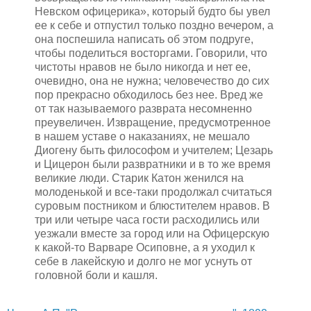
Невском офицерика», который будто бы увел
ее к себе и отпустил только поздно вечером, а
она поспешила написать об этом подруге,
чтобы поделиться восторгами. Говорили, что
чистоты нравов не было никогда и нет ее,
очевидно, она не нужна; человечество до сих
пор прекрасно обходилось без нее. Вред же
от так называемого разврата несомненно
преувеличен. Извращение, предусмотренное
в нашем уставе о наказаниях, не мешало
Диогену быть философом и учителем; Цезарь
и Цицерон были развратники и в то же время
великие люди. Старик Катон женился на
молоденькой и все-таки продолжал считаться
суровым постником и блюстителем нравов. В
три или четыре часа гости расходились или
уезжали вместе за город или на Офицерскую
к какой-то Варваре Осиповне, а я уходил к
себе в лакейскую и долго не мог уснуть от
головной боли и кашля.