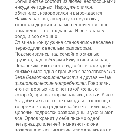
большинстве состоит из людей неспособных и
никуда не годных. Народ же спился,
обленился, изворовался и вырождается.
Науки у нас нет, литература неуклюжа,
торговля держится на мошенничестве: «не
обманешь — не продашь». И всё в таком
роде, и всё смешно.
От вина к концу ужина становились веселее и
переходили к веселым разговорам.
Подсмеивались над семейною жизнью
Грузина, над победами Кукушкина или над
Пекарским, у которого будто бы в расходной
книжке была одна страничка с заголовком:
На
дела благотворительности
и другая —
На
физиологические потребности.
Говорили,
что нет верных жен; нет такой жены, от
которой, при некотором навыке, нельзя было
бы добиться ласок, не выходя из гостиной, в
то время, когда рядом в кабинете сидит муж.
Девочки-подростки развращены и уже знают
все. Орлов хранит у себя письмо одной
четырнадцатилетней гимназистки: она,
возвращаясь из гимназии, «замарьяжила на